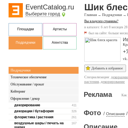
Шик блес
EventCatalog.ru
Выберите город
Главная
Подрядчики
→
→
Вы владелец страницы?
в каталоге: 6 лет 8 месяцев 28
Площадки
Артисты
был на сайте:
больше месяц
И
Подрядчики
Агентства
Кр
+
vk
Добавить в избранное
Подрядчики
Специализация:
декорации
Техническое обеспечение
растения
,
декорирование
Обслуживание / прокат
Кейтеринг
Реклама
Как 
Оформление / декор
декорирование
411
Фото
декорации / бутафория
326
/
/
Описание
флористика / растения
261
воздушные шары / печать на
167
Описание
шарах