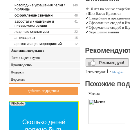
новогодние украшения / ёлки /
149
⚜10 лет на рынке свадебн
гирлянды
«Шик Блеск Красота»
оформление свечами
48
✔Свадебные и праздничны
аэростаты / надувные и
41
✔Оформление свадеб в Ив
пневмоконструкции
✔Оформление свадеб в Ш
ледяные скульптуры
22
✔Украшение машин
антиквариат
15
Студия декора «Шик Блеск
ароматизация мероприятий
12
Мы с радостью разработае
Рекомендую
Элементы интерактива
У нас есть фантастически
Фото / видео / аудио
Производство
1
Рекомендуют
:
Подарки
Alexgrim
Персонал
Похожие по
добавить подрядчика
Масила