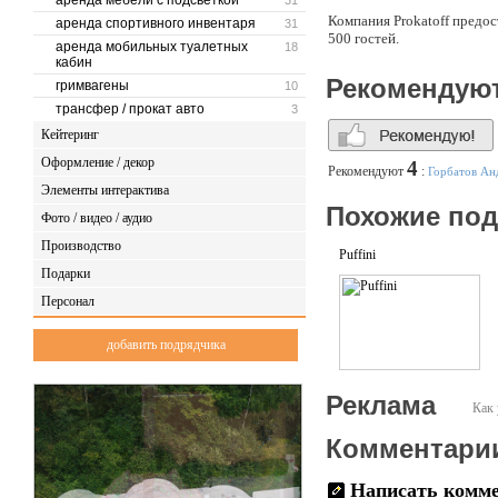
аренда мебели с подсветкой
31
Компания Prokatoff предос
аренда спортивного инвентаря
31
500 гостей.
аренда мобильных туалетных
18
кабин
Рекомендую
гримвагены
10
трансфер / прокат авто
3
Кейтеринг
Оформление / декор
4
Рекомендуют
:
Горбатов Ан
Элементы интерактива
Похожие по
Фото / видео / аудио
Производство
Puffini
Подарки
Персонал
добавить подрядчика
Реклама
Как 
Комментари
Написать комм