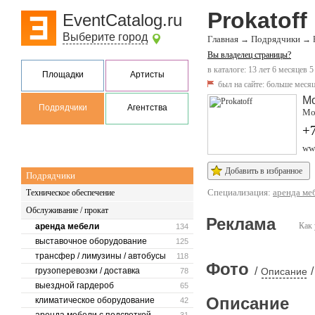
Prokatoff
EventCatalog.ru
Выберите город
Главная
Подрядчики
→
→
Вы владелец страницы?
в каталоге: 13 лет 6 месяцев 5
Площадки
Артисты
был на сайте:
больше месяц
М
Подрядчики
Агентства
Мо
+
www
Добавить в избранное
Подрядчики
Специализация:
аренда ме
Техническое обеспечение
Обслуживание / прокат
Реклама
Как 
аренда мебели
134
выставочное оборудование
125
трансфер / лимузины / автобусы
118
Фото
/
/
грузоперевозки / доставка
Описание
78
выездной гардероб
65
Описание
климатическое оборудование
42