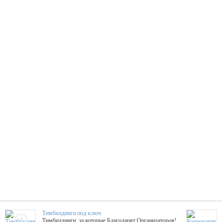
Тимбилдинги под ключ
Тимбилдинги, за которые Благодарят Организаторов!