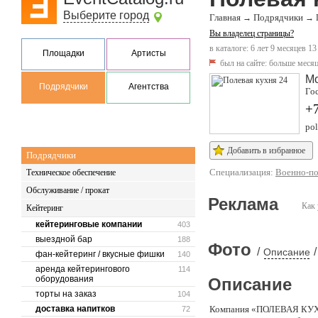
Выберите город
Главная
Подрядчики
→
→
Вы владелец страницы?
в каталоге: 6 лет 9 месяцев 13
Площадки
Артисты
был на сайте:
больше месяц
М
Подрядчики
Агентства
Гос
+
po
Добавить в избранное
Подрядчики
Специализация:
Военно-по
Техническое обеспечение
Обслуживание / прокат
Реклама
Как 
Кейтеринг
кейтеринговые компании
403
выездной бар
188
Фото
/
/
Описание
фан-кейтеринг / вкусные фишки
140
аренда кейтерингового
114
оборудования
Описание
торты на заказ
104
доставка напитков
Компания «ПОЛЕВАЯ КУХНЯ
72