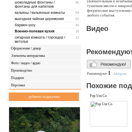
увлекательным и незабыва
шоколадные фонтаны /
56
тушеным мясом и заварной
фонтаны для напитков
феерические выступления 
кальяны / кальянные комнаты
54
любого события.
выездная чайная церемония
50
бармен-шоу
40
Видео
Военно-полевая кухня
28
сигарная комната / торседор /
12
витолье
Оформление / декор
Рекомендую
Элементы интерактива
Фото / видео / аудио
Производство
1
Рекомендуют
:
Alexgrim
Подарки
Похожие по
Персонал
Pop Uni Co
добавить подрядчика