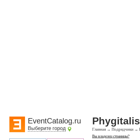
Phygitali
EventCatalog.ru
Выберите город
Главная
Подрядчики
→
→
Вы владелец страницы?