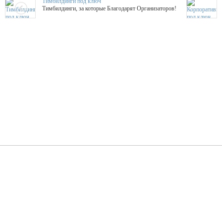
Тимбилдинги под ключ
Тимбилдинги, за которые Благодарят Организаторов!
Жажда Творчества
ТОПовые мастер-классы на мероприятие! Гибкие цены!
ShowTex - Декор и Ди
Мас
ShowTex - производитель огнестойких декораций
ТОП
Группа «Москвичка»
3D 
Настроение, стиль, настоящий драйв в Ваш день!
Кажд
ПК Киловатт Уфа
Вячеслав Вер
Техническое обеспечение мероприятий
Ведущий - за 