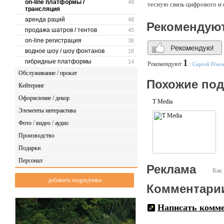
on-line платформы /
49
тесную связь цифрового и 
трансляция
аренда раций
48
Рекомендую
продажа шатров / тентов
45
on-line регистрация
38
водное шоу / шоу фонтанов
18
1
гибридные платформы
14
Рекомендуют
:
Сергей Пчел
Обслуживание / прокат
Похожие по
Кейтеринг
Оформление / декор
T Media
Элементы интерактива
Фото / видео / аудио
Производство
Подарки
Персонал
Реклама
Как 
добавить подрядчика
Комментари
Написать комм