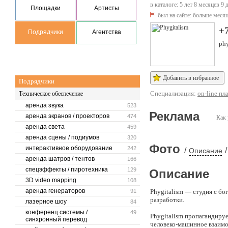
в каталоге: 5 лет 8 месяцев 9 
Площадки
Артисты
был на сайте:
больше месяц
+7
Подрядчики
Агентства
ph
Добавить в избранное
Подрядчики
Специализация:
on-line пл
Техническое обеспечение
аренда звука
523
Реклама
аренда экранов / проекторов
474
Как 
аренда света
459
аренда сцены / подиумов
320
Фото
интерактивное оборудование
242
/
/
Описание
аренда шатров / тентов
166
спецэффекты / пиротехника
129
Описание
3D video mapping
108
аренда генераторов
91
Phygitalism — студия с б
разработки.
лазерное шоу
84
конференц системы /
49
Phygitalism пропагандируе
синхронный перевод
человеко-машинное взаимод