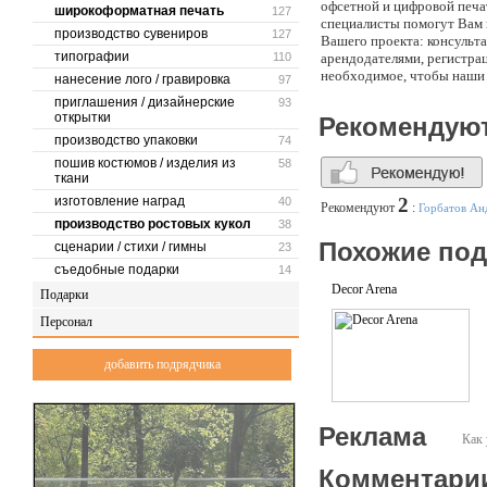
офсетной и цифровой печа
широкоформатная печать
127
специалисты помогут Вам 
производство сувениров
127
Вашего проекта: консульта
типографии
110
арендодателями, регистрац
необходимое, чтобы наши 
нанесение лого / гравировка
97
собственного бизнеса
приглашения / дизайнерские
93
открытки
Рекомендую
производство упаковки
74
пошив костюмов / изделия из
58
ткани
изготовление наград
2
40
Рекомендуют
:
Горбатов Ан
производство ростовых кукол
38
Похожие по
сценарии / стихи / гимны
23
съедобные подарки
14
Decor Arena
Подарки
Персонал
добавить подрядчика
Реклама
Как 
Комментари