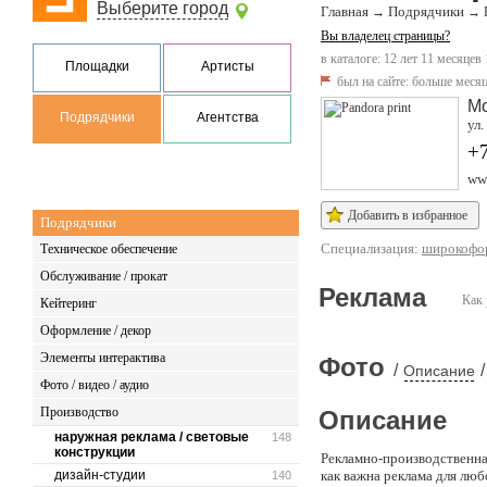
Выберите город
Главная
Подрядчики
→
→
Вы владелец страницы?
в каталоге: 12 лет 11 месяцев
Площадки
Артисты
был на сайте:
больше месяц
М
Подрядчики
Агентства
ул.
+
www
Добавить в избранное
Подрядчики
Специализация:
широкофо
Техническое обеспечение
Обслуживание / прокат
Реклама
Как 
Кейтеринг
Оформление / декор
Элементы интерактива
Фото
/
/
Описание
Фото / видео / аудио
Производство
Описание
наружная реклама / световые
148
конструкции
Рекламно-производственная
дизайн-студии
как важна реклама для люб
140