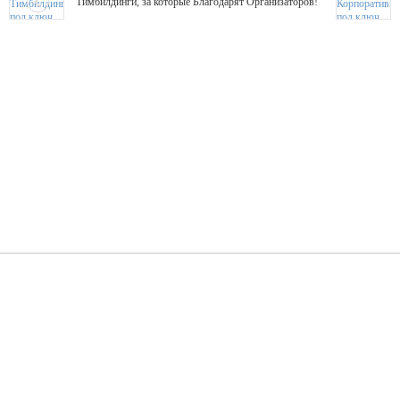
Тимбилдинги, за которые Благодарят Организаторов!
Жажда Творчества
ТОПовые мастер-классы на мероприятие! Гибкие цены!
ShowTex - Декор и Ди
Мас
ShowTex - производитель огнестойких декораций
ТОП
Группа «Москвичка»
3D 
Настроение, стиль, настоящий драйв в Ваш день!
Кажд
ПК Киловатт Уфа
Вячеслав Вер
Техническое обеспечение мероприятий
Ведущий - за 