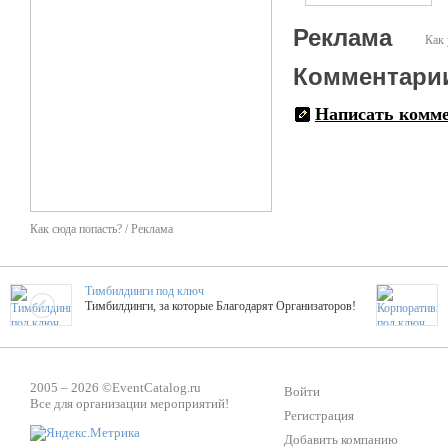
Реклама
Как 
Комментари
Написать комм
Как сюда попасть? / Реклама
Тимбилдинги под ключ
Тимбилдинги, за которые Благодарят Организаторов!
Жажда Творчества
ТОПовые мастер-классы на мероприятие! Гибкие цены!
2005 – 2026 ©
EventCatalog.ru
Войти
Все для организации мероприятий!
Регистрация
Добавить компанию
ShowTex - Декор и Ди
Мас