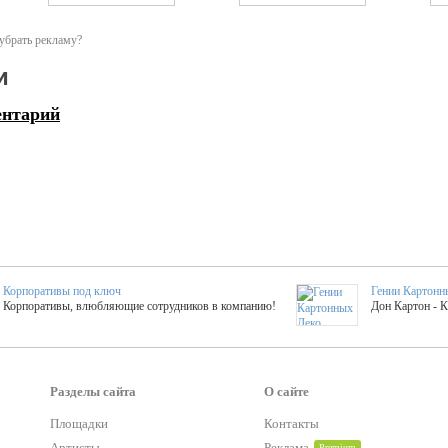
убрать рекламу?
и
ентарий
Корпоративы под ключ
Гении Картонн
Корпоративы, влюбляющие сотрудников в компанию!
Дон Картон - 
Выездные мастер-клас
Группа KAL
Более 420 мастер-классов на выезде на мероприятие!
Яркое музыка
Разделы сайта
О сайте
Площадки
Контакты
тер-классы
Букинг компания №1
Артисты
Реклама
Premium