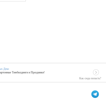
ых Деко
Картонные Тимбилдинги и Праздники!
Как сюда попасть?
EIDOSKOP
льное событие вашего праздника!