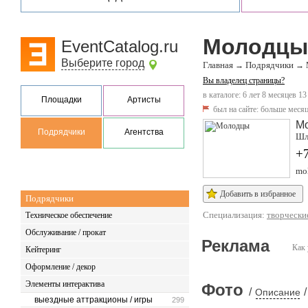
Молодцы
EventCatalog.ru
Выберите город
Главная
Подрядчики
→
→
Вы владелец страницы?
в каталоге: 6 лет 8 месяцев 13
Площадки
Артисты
был на сайте:
больше месяц
М
Подрядчики
Агентства
Шлю
+
mol
Добавить в избранное
Подрядчики
Специализация:
творчески
Техническое обеспечение
Обслуживание / прокат
Реклама
Как 
Кейтеринг
Оформление / декор
Элементы интерактива
Фото
/
/
Описание
выездные аттракционы / игры
299