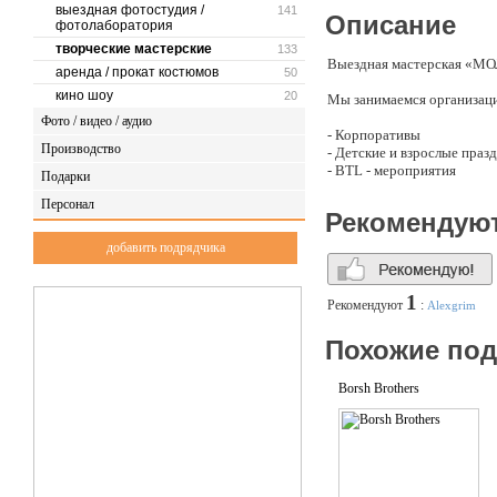
выездная фотостудия /
141
Описание
фотолаборатория
творческие мастерские
133
Выездная мастерская «
аренда / прокат костюмов
50
кино шоу
20
Мы занимаемся организацие
Фото / видео / аудио
- Корпоративы
Производство
- Детские и взрослые праз
- BTL - мероприятия
Подарки
- Promo - мероприятия
Персонал
- Фестивали
Рекомендую
- Открытие магазина
- Городские мероприятия и
добавить подрядчика
Приедем на любую площадку
гостям в любом месте!
1
Рекомендуют
:
Alexgrim
В нашем арсенале более 15
Похожие по
активности, как «Шаржист
Мы можем адаптировать ма
Borsh Brothers
Вас.
У нас большая команда мас
творчестве.