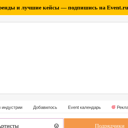
ренды и лучшие кейсы — подпишись на Event.ru 
 индустрии
Добавилось
Event календарь
Рекл
Артисты
Подрядчики