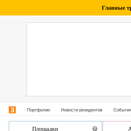
Главные т
Портфолио
Новости резидентов
События
Площадки