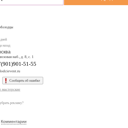
Молодцы
 дней
а назад
осква
зовая наб., д. 8, с. 1
7(901)901-51-55
odcievent.ru
Сообщить об ошибке
е мастерские
убрать рекламу?
Комментарии