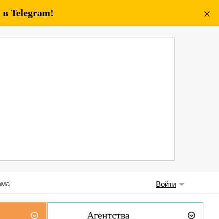
в Telegram!
ама
Войти
Агентства