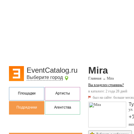
Mira
EventCatalog.ru
Выберите город
Главная
→
Mira
Вы владелец страницы?
в каталоге: 2 года 28 дней
Площадки
Артисты
был на сайте:
больше месяц
Ту
Подрядчики
Агентства
ул.
+
mir