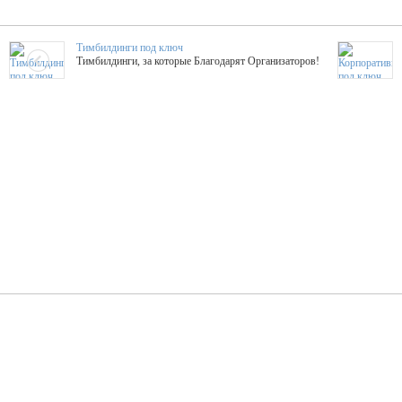
Тимбилдинги под ключ
Тимбилдинги, за которые Благодарят Организаторов!
Жажда Творчества
ТОПовые мастер-классы на мероприятие! Гибкие цены!
ShowTex - Декор и Ди
Мас
ShowTex - производитель огнестойких декораций
ТОП
Группа «Москвичка»
3D 
Настроение, стиль, настоящий драйв в Ваш день!
Кажд
ПК Киловатт Уфа
Вячеслав Вер
Техническое обеспечение мероприятий
Ведущий - за 