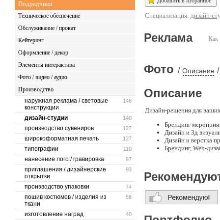
Добавить в избранное
Подрядчики
Специализация:
дизайн-ст
Техническое обеспечение
Обслуживание / прокат
Реклама
Как 
Кейтеринг
Оформление / декор
Элементы интерактива
Фото
/
/
Описание
Фото / видео / аудио
Производство
Описание
наружная реклама / световые
148
конструкции
Дизайн-решения для ваши
дизайн-студии
140
Брендинг мероприя
производство сувениров
127
Дизайн и 3д визуал
широкоформатная печать
127
Дизайн и верстка п
Брендинг, Web-диза
типографии
110
нанесение лого / гравировка
97
приглашения / дизайнерские
93
Рекомендую
открытки
производство упаковки
74
пошив костюмов / изделия из
58
ткани
изготовление наград
40
Портфолио