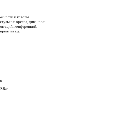
ожности и готовы
тульев и кресел, диванов и
ентаций, конференций,
приятий т.д.
ar