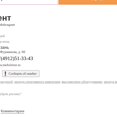
ент
Мебельрент
дней
а назад
зань
 Фурманова, д. 60
7(4912)51-33-43
w.mebelrent.ru
Сообщить об ошибке
гардероб
,
аренда спортивного инвентаря
,
выставочное оборудование
,
аренда 
убрать рекламу?
Комментарии