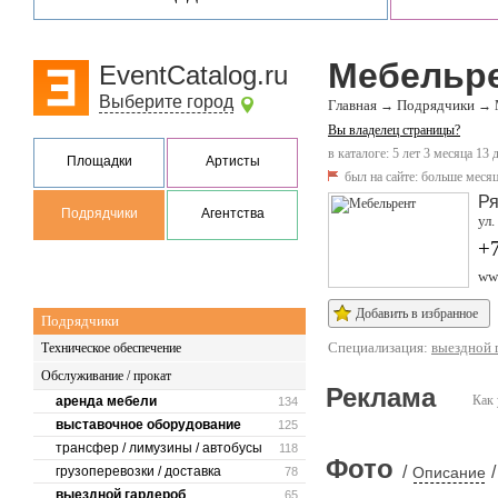
Мебельр
EventCatalog.ru
Выберите город
Главная
Подрядчики
→
→
Вы владелец страницы?
в каталоге: 5 лет 3 месяца 13 
Площадки
Артисты
был на сайте:
больше месяц
Ря
Подрядчики
Агентства
ул.
+
ww
Добавить в избранное
Подрядчики
Специализация:
выездной 
Техническое обеспечение
Обслуживание / прокат
Реклама
Как 
аренда мебели
134
выставочное оборудование
125
трансфер / лимузины / автобусы
118
Фото
/
/
грузоперевозки / доставка
Описание
78
выездной гардероб
65