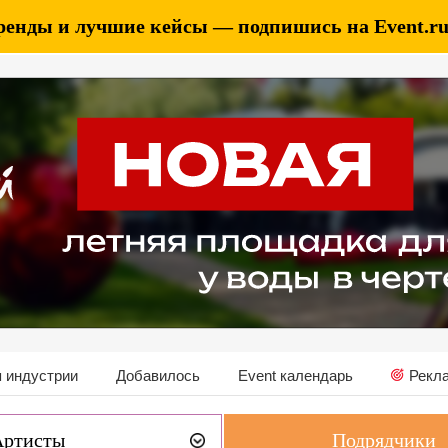
ренды и лучшие кейсы — подпишись на Event.ru 
 индустрии
Добавилось
Event календарь
Рекл
Артисты
Подрядчики