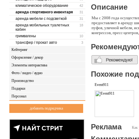
Описание
климатическое оборудование
42
аренда спортивного инвентаря
31
Мы с 2008 года осуществл
аренда мебели с подсветкой
31
предоставляет в аренду ши
аренда мобильных туалетных
18
пуфов, уличной мебели, ис
кабин
конгрессов, пресс-центров
гримвагены
10
трансфер / прокат авто
3
Рекомендую
Кейтеринг
Оформление / декор
Элементы интерактива
Похожие по
Фото / видео / аудио
Производство
Event911
Подарки
Персонал
добавить подрядчика
Реклама
Как 
Комментари