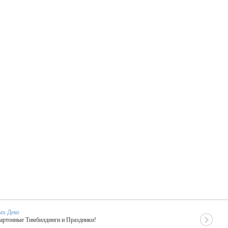
ых Деко
Картонные Тимбилдинги и Праздники!