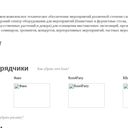
яем комплексное техническое обеспечение мероприятий различной степени сл
рокий спектр оборудования для мероприятий (банкетные и фуршетные столы, с
кусственных растений и декора) для оснащения выставочных экспозиций, през
, семинаров, тренингов, концертов, корпоративных мероприятий, частных меро
т
дрядчики
Как убрать этот блок?
Фавн
Rent4Party
RB
убрать рекламу?
и