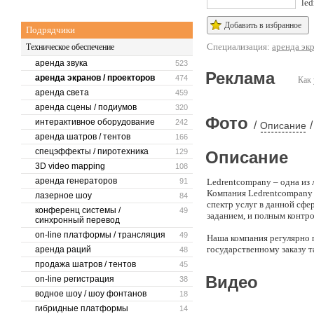
led
Добавить в избранное
Подрядчики
Специализация:
аренда эк
Техническое обеспечение
аренда звука
523
Реклама
аренда экранов / проекторов
474
Как 
аренда света
459
аренда сцены / подиумов
320
Фото
интерактивное оборудование
242
/
/
Описание
аренда шатров / тентов
166
спецэффекты / пиротехника
129
Описание
3D video mapping
108
аренда генераторов
91
Ledrentcompany – одна из
Компания Ledrentcompany 
лазерное шоу
84
спектр услуг в данной сф
конференц системы /
49
заданием, и полным контр
синхронный перевод
on-line платформы / трансляция
49
Наша компания регулярно 
государственному заказу 
аренда раций
48
продажа шатров / тентов
45
Мастерство и большой опы
Видео
on-line регистрация
38
госструктурами и выходит
водное шоу / шоу фонтанов
18
Мы объединяем в единое ц
гибридные платформы
14