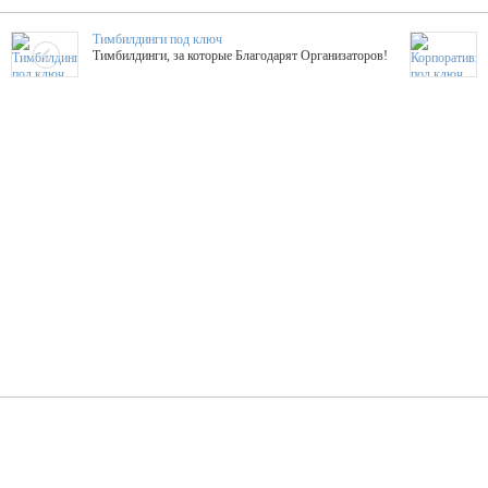
Тимбилдинги под ключ
Тимбилдинги, за которые Благодарят Организаторов!
Жажда Творчества
ТОПовые мастер-классы на мероприятие! Гибкие цены!
ShowTex - Декор и Ди
Мас
ShowTex - производитель огнестойких декораций
ТОП
Группа «Москвичка»
3D 
Настроение, стиль, настоящий драйв в Ваш день!
Кажд
ПК Киловатт Уфа
Вячеслав Вер
Техническое обеспечение мероприятий
Ведущий - за 