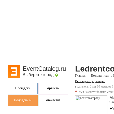
Ledrentc
EventCatalog.ru
Выберите город
Главная
Подрядчики
→
→
Вы владелец страницы?
в каталоге: 6 лет 10 месяцев 1
Площадки
Артисты
был на сайте:
больше месяц
М
Подрядчики
Агентства
Ста
+