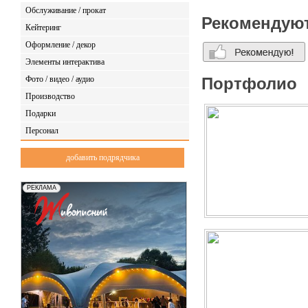
творческий подход и высо
Обслуживание / прокат
задач.
Рекомендую
Мы бережно, и внимательн
Кейтеринг
для их реализации. Для на
Оформление / декор
реагировать на запросы с
Элементы интерактива
Фото / видео / аудио
Портфолио
Производство
Подарки
Персонал
добавить подрядчика