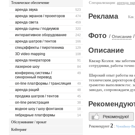
Специализация:
аренда эк
Техническое обеспечение
аренда звука
523
Реклама
аренда экранов / проекторов
474
Как 
аренда света
459
аренда сцены / подиумов
320
Фото
интерактивное оборудование
242
/
/
Описание
аренда шатров / тентов
166
спецэффекты / пиротехника
129
Описание
3D video mapping
108
аренда генераторов
91
Квазар Козлов: мы заботи
сотрудники, работы точно в
лазерное шоу
84
конференц системы /
49
Широкий опыт работы на с
синхронный перевод
техническим директором фе
on-line платформы / трансляция
49
грамотно выполняем гос. 
заводах, сопровождаем ду
аренда раций
48
банкеты на открытом возд
продажа шатров / тентов
45
В 2020 активно развиваем 
Рекомендую
on-line регистрация
38
Также мы являемся крупне
водное шоу / шоу фонтанов
виолончелей, контрабасов,
18
гибридные платформы
14
Обращайтесь: мы продумыв
Обслуживание / прокат
стороне, получая удовольс
2
Рекомендуют
:
Vyezdnoy-Ba
Кейтеринг