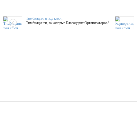
Тимбилдинги под ключ
Тимбилдинги, за которые Благодарят Организаторов!
Жажда Творчества
ТОПовые мастер-классы на мероприятие! Гибкие цены!
ShowTex - Декор и Ди
Мас
ShowTex - производитель огнестойких декораций
ТОП
Группа «Москвичка»
3D 
Настроение, стиль, настоящий драйв в Ваш день!
Кажд
ПК Киловатт Уфа
Вячеслав Вер
Техническое обеспечение мероприятий
Ведущий - за 