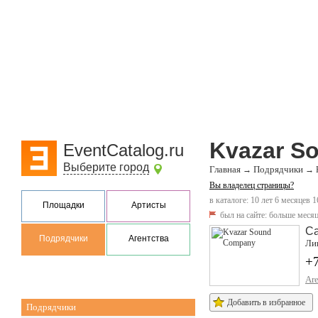
Kvazar S
EventCatalog.ru
Выберите город
Главная
Подрядчики
→
→
Вы владелец страницы?
в каталоге: 10 лет 6 месяцев 1
Площадки
Артисты
был на сайте:
больше месяц
Са
Подрядчики
Агентства
Лиг
+
Ar
Добавить в избранное
Подрядчики