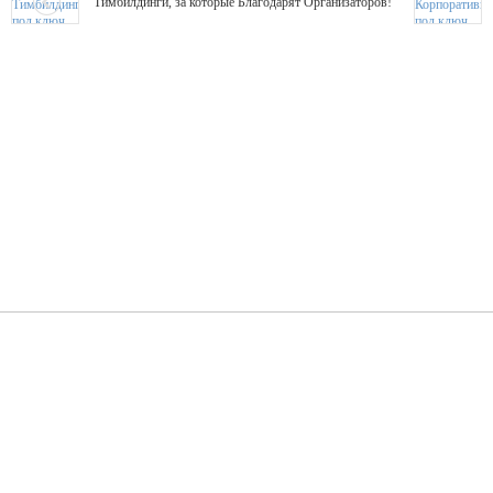
Тимбилдинги, за которые Благодарят Организаторов!
Жажда Творчества
ТОПовые мастер-классы на мероприятие! Гибкие цены!
ShowTex - Декор и Ди
Мас
ShowTex - производитель огнестойких декораций
ТОП
Группа «Москвичка»
3D 
Настроение, стиль, настоящий драйв в Ваш день!
Кажд
ПК Киловатт Уфа
Вячеслав Вер
Техническое обеспечение мероприятий
Ведущий - за 