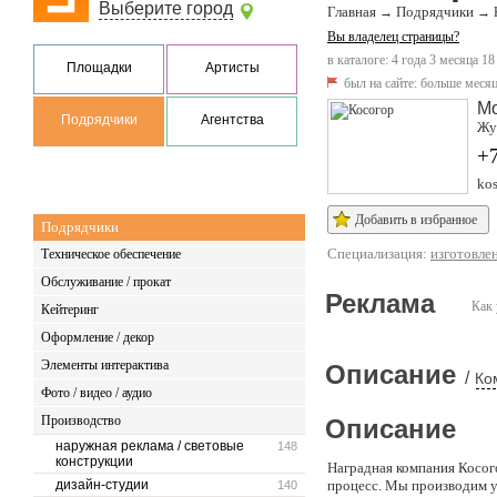
Выберите город
Главная
Подрядчики
→
→
Вы владелец страницы?
в каталоге: 4 года 3 месяца 18
Площадки
Артисты
был на сайте:
больше месяц
М
Подрядчики
Агентства
Жук
+
kos
Добавить в избранное
Подрядчики
Специализация:
изготовле
Техническое обеспечение
Обслуживание / прокат
Реклама
Как 
Кейтеринг
Оформление / декор
Элементы интерактива
Описание
/
Ко
Фото / видео / аудио
Производство
Описание
наружная реклама / световые
148
конструкции
Наградная компания Косог
дизайн-студии
процесс. Мы производим 
140