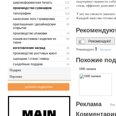
подчеркнут важность событ
широкоформатная печать
127
стиль, эффектно дополнят
производство сувениров
127
типографии
110
У нас вы сможете заказать
Каждый заказ мы готовы вы
нанесение лого / гравировка
97
приглашения / дизайнерские
93
открытки
Рекомендую
производство упаковки
74
пошив костюмов / изделия из
58
ткани
изготовление наград
1
40
Рекомендуют
:
Alexgrim
производство ростовых кукол
38
Похожие по
сценарии / стихи / гимны
23
съедобные подарки
14
1000 значков
Подарки
Персонал
добавить подрядчика
Реклама
Как 
Комментари