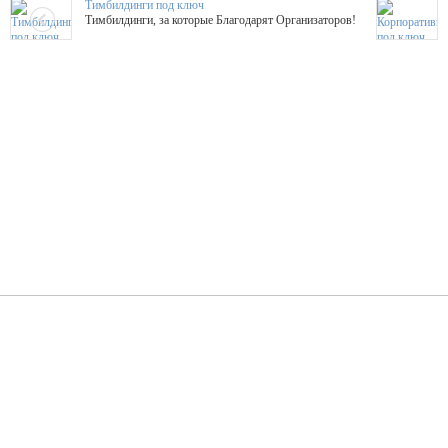
Тимбилдинги под ключ
Тимбилдинги, за которые Благодарят Организаторов!
Жажда Творчества
ТОПовые мастер-классы на мероприятие! Гибкие цены!
ShowTex - Декор и Ди
Мас
ShowTex - производитель огнестойких декораций
ТОП
Группа «Москвичка»
3D 
Настроение, стиль, настоящий драйв в Ваш день!
Кажд
ПК Киловатт Уфа
Вячеслав Вер
Техническое обеспечение мероприятий
Ведущий - за 