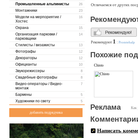
Промышленные альпинисты
26
Отличаемся от других пос
процесса уборки в высоком
Монтажники
23
Модели на мерпориятие /
16
Рекомендую
Мы берем на себя всю отве
Хостес
того, что все чистящие и
Охрана
15
сертификатами государств
Организация парковки /
14
парковщики
На сегодняшний день компа
1
Рекомендуют
:
Promtehalp
услуг. Компания предостав
Стилисты / визажисты
13
юридических лиц.
Фотографы
12
Похожие по
Декораторы
12
Предоставляем клининговы
производственных зданий, 
Официанты
10
Chisto
100 метров. Исполним люб
Звукорежиссеры
8
опытных людей (промышлен
Свадебные фотографы
8
справится с большими объ
Видео-операторы / Видео-
7
монтаж
Клининговая компания [Кл
время! Мы вникаем в суть
Бармены
5
Качество гарантированно 
Художники по свету
5
Реклама
Как 
[КлинингГуууд] - Комфорт
добавить подрядчика
Комментари
Написать комм