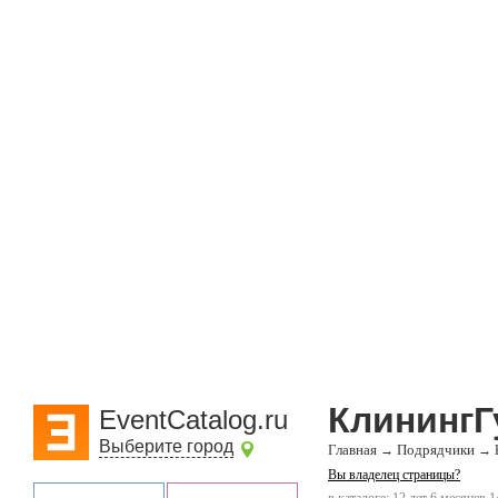
КлинингГ
EventCatalog.ru
Выберите город
Главная
Подрядчики
→
→
Вы владелец страницы?