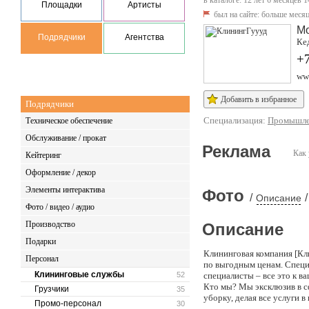
в каталоге: 12 лет 6 месяцев 1
Площадки
Артисты
был на сайте:
больше месяц
М
Подрядчики
Агентства
Ке
+
ww
Добавить в избранное
Подрядчики
Специализация:
Промышле
Техническое обеспечение
Обслуживание / прокат
Реклама
Как 
Кейтеринг
Оформление / декор
Элементы интерактива
Фото
/
/
Описание
Фото / видео / аудио
Производство
Описание
Подарки
Клининговая компания [Кл
Персонал
по выгодным ценам. Специ
Клининговые службы
52
специалисты – все это к в
Кто мы? Мы эксклюзив в с
Грузчики
35
уборку, делая все услуги в
Промо-персонал
30