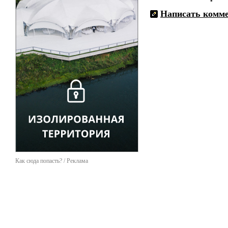
- Перевозка из Ногинска (
Написать комм
- Перевозка спектакля «М
драматический театр имени
- Перевозка постановки «
русский драматический те
- Перевозка спектаклей «
(Волгоградский проспект, 
- Перевозка спектакля «Ма
(Волгоградский проспект, 
- Перевозка спектакля «Ка
19).
- Перевозка постановки «Я
ул., 3).
- Перевозка спектакля «Пе
121).
- Перевозка постановки «П
- Перевозка спектакля «Вра
и многие другие.
Как сюда попасть? / Реклама
Мы гордимся тем, что смо
театрального оборудовани
Уверены, что наше сотруд
перевозку нам, вы доверя
специфики перевозки в это