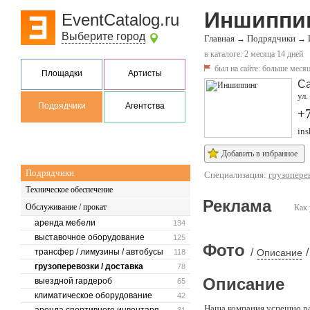
Иншиппи
EventCatalog.ru
Выберите город
Главная
Подрядчики
→
→
в каталоге: 2 месяца 14 дней
был на сайте:
больше месяц
Площадки
Артисты
Са
ул.
Подрядчики
Агентства
+
ins
Добавить в избранное
Подрядчики
Специализация:
грузоперев
Техническое обеспечение
Реклама
Обслуживание / прокат
Как 
аренда мебели
134
выставочное оборудование
125
Фото
/
/
трансфер / лимузины / автобусы
Описание
118
грузоперевозки / доставка
78
Описание
выездной гардероб
65
климатическое оборудование
42
Наша компания успешно ра