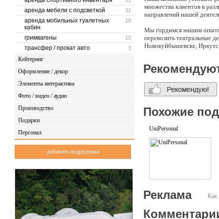
аренда спортивного инвентаря
31
множества клиентов в раз
аренда мебели с подсветкой
31
направлений нашей деятел
аренда мобильных туалетных
18
кабин
Мы гордимся нашим опыто
гримвагены
перевозить театральные де
10
Новокуйбышевске, Иркутск
трансфер / прокат авто
3
профессионалов успешно с
Кейтеринг
доставку точно в срок с 
Рекомендую
наших реализованных прое
Оформление / декор
контейнеров.
Элементы интерактива
Мы успешно организовали 
Фото / видео / аудио
Производство
- Перевозка спектакля «Му
Похожие по
- Перевозка постановки «..
Подарки
Москву (театральный цент
UniPersonal
- Перевозка мюзикла «Ван
Персонал
области «Московская обла
- Перевозка спектакля «Уд
добавить подрядчика
«Бродячая собачка») в Зв
- Перевозка постановки «Н
(МОГТЮЗ).2022 год:
- Перевозка постановки из 
- Перевозка из Новокуйбыш
Реклама
- Перевозка из Екатеринб
Как 
просп., 121).
- Перевозка спектакля из 
Комментари
Посад (Центральная ул., 58