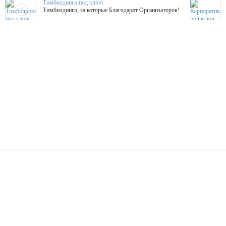
Тимбилдинги под ключ
Тимбилдинги, за которые Благодарят Организаторов!
Жажда Творчества
ТОПовые мастер-классы на мероприятие! Гибкие цены!
ShowTex - Декор и Ди
Мас
ShowTex - производитель огнестойких декораций
ТОП
Группа «Москвичка»
3D 
Настроение, стиль, настоящий драйв в Ваш день!
Кажд
ПК Киловатт Уфа
Вячеслав Вер
Техническое обеспечение мероприятий
Ведущий - за 