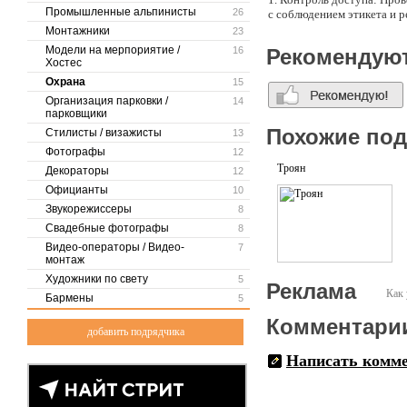
Промышленные альпинисты
26
с соблюдением этикета и р
2. Зонирование территории
Монтажники
23
оптимизирует управление 
Модели на мерпориятие /
16
Рекомендую
3. Работа с гостями: Наш
Хостес
конфликты дискретно и бе
Охрана
15
4. Предотвращение инциде
Организация парковки /
массовых мероприятиях по
14
парковщики
Мы предоставляем полное 
Похожие по
Стилисты / визажисты
13
профессионалы, обладающ
Фотографы
12
взаимодействовать с артис
Троян
Декораторы
12
Официанты
10
Звукорежиссеры
8
Свадебные фотографы
8
Видео-операторы / Видео-
7
монтаж
Художники по свету
5
Реклама
Как 
Бармены
5
Комментари
добавить подрядчика
Написать комм