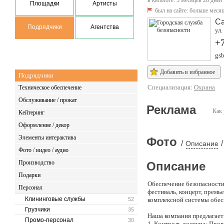
в каталоге: 5 месяцев 28 дней
Площадки
Артисты
был на сайте:
больше месяц
Са
Подрядчики
Агентства
ул.
+
gsb
Добавить в избранное
Подрядчики
Специализация:
Охрана
Техническое обеспечение
Обслуживание / прокат
Реклама
Как 
Кейтеринг
Оформление / декор
Элементы интерактива
Фото
/
/
Описание
Фото / видео / аудио
Производство
Описание
Подарки
Обеспечение безопасности
Персонал
фестиваль, концерт, премь
Клининговые службы
52
комплексной системы обес
Грузчики
35
Наша компания предлагает
Промо-персонал
30
1. Контроль доступа: Про