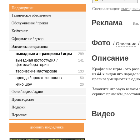
Подрядчики
Специализация:
выездные 
Техническое обеспечение
Реклама
Обслуживание / прокат
Как 
Кейтеринг
Оформление / декор
Фото
/
/
Описание
Элементы интерактива
выездные аттракционы / игры
299
Описание
выездная фотостудия /
141
фотолаборатория
Крафтовые игры - это разв
творческие мастерские
133
из 44-х видов игр народов
аренда / прокат костюмов
50
правила умещаются в одно 
кино шоу
20
Закажите игровую велком з
Фото / видео / аудио
сервис: привезём, расстави
Производство
Сет 1 (4 игры + доставка, 
Подарки
Видео
Сет 2 (8 игр + доставка, м
Персонал
Гости получают удовольст
добавить подрядчика
«Крафтовые игры» - дерев
протяжении столетий прои