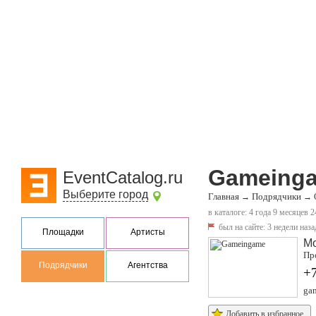
Gameing
EventCatalog.ru
Выберите город
Главная
Подрядчики
→
→
в каталоге: 4 года 9 месяцев 2
был на сайте:
3 недели наза
Площадки
Артисты
М
Пр
Подрядчики
Агентства
+
ga
Добавить в избранное