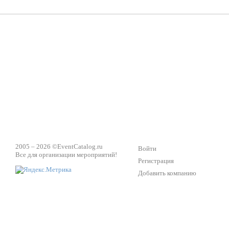
ПК Киловатт Уфа
Вячеслав Вер
Техническое обеспечение мероприятий
Ведущий - за 
2005 – 2026 ©
EventCatalog.ru
Войти
Все для организации мероприятий!
Регистрация
Добавить компанию