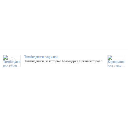
Тимбилдинги под ключ
Тимбилдинги, за которые Благодарят Организаторов!
Жажда Творчества
ТОПовые мастер-классы на мероприятие! Гибкие цены!
ShowTex - Декор и Ди
Мас
ShowTex - производитель огнестойких декораций
ТОП
Группа «Москвичка»
3D 
Настроение, стиль, настоящий драйв в Ваш день!
Кажд