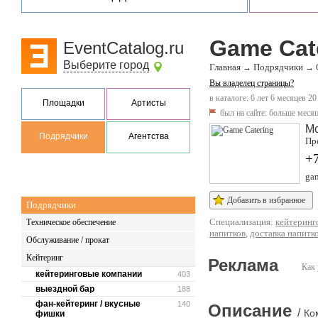
Game Cat
EventCatalog.ru
Выберите город
Главная
Подрядчики
→
→
Вы владелец страницы?
в каталоге: 6 лет 6 месяцев 20
Площадки
Артисты
был на сайте:
больше месяц
М
Подрядчики
Агентства
Пре
+
gam
Добавить в избранное
Подрядчики
Специализация:
кейтеринг
Техническое обеспечение
напитков
,
доставка напитк
Обслуживание / прокат
Кейтеринг
Реклама
Как 
кейтеринговые компании
403
выездной бар
188
фан-кейтеринг / вкусные
140
Описание
/
Ко
фишки