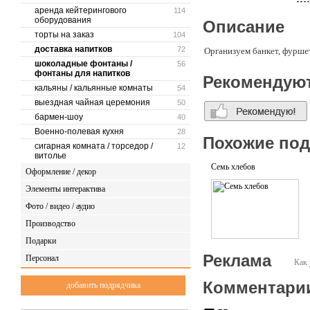
аренда кейтерингового
114
оборудования
Описание
торты на заказ
104
доставка напитков
72
Организуем банкет, фуршет
шоколадные фонтаны /
56
фонтаны для напитков
Рекомендую
кальяны / кальянные комнаты
54
выездная чайная церемония
50
бармен-шоу
40
Военно-полевая кухня
28
Похожие по
сигарная комната / торседор /
12
витолье
Семь хлебов
Оформление / декор
Элементы интерактива
Фото / видео / аудио
Производство
Подарки
Реклама
Персонал
Как 
Комментари
добавить подрядчика