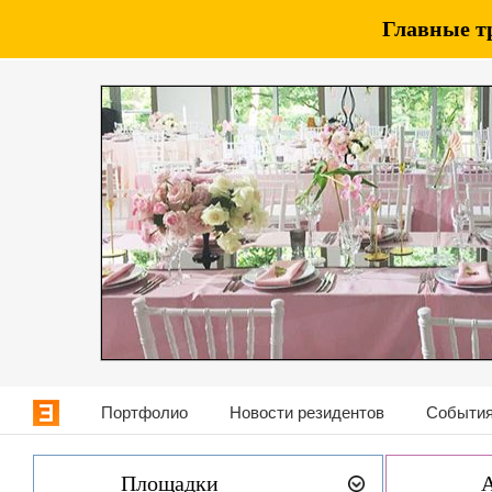
Главные т
Портфолио
Новости резидентов
События
Площадки