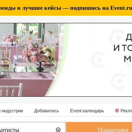
ренды и лучшие кейсы — подпишись на Event.ru 
 индустрии
Добавилось
Event календарь
Рекл
Артисты
Подрядчики