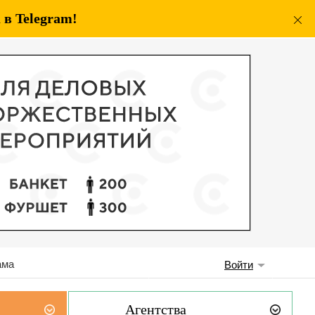
в Telegram!
ама
Войти
Агентства