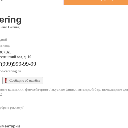
ering
Game Catering
 дней
а назад
осква
сненский вал, д. 19
7(999)999-99-99
e-catering.ru
Сообщить об ошибке
овые компании
,
фан-кейтеринг / вкусные фишки
,
выездной бар
,
шоколадные фон
ов
убрать рекламу?
мментарии