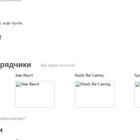
, кофе брейк.
т
дрядчики
Как убрать этот блок?
Знак Якості
Handy Bar Catering
Spe
убрать рекламу?
и