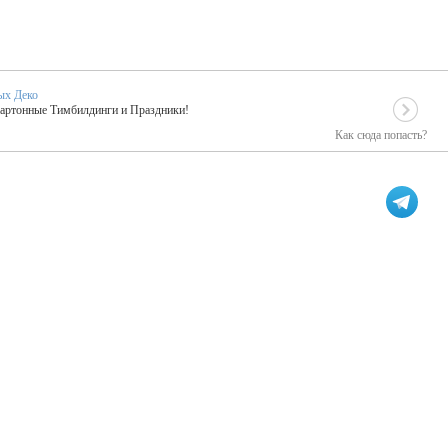
ых Деко
Картонные Тимбилдинги и Праздники!
Как сюда попасть?
EIDOSKOP
льное событие вашего праздника!
ых зарубежных артистах
ПК Киловатт Уфа
кие хиты от Паши Парфения!
Техническое обеспечение мероприятий