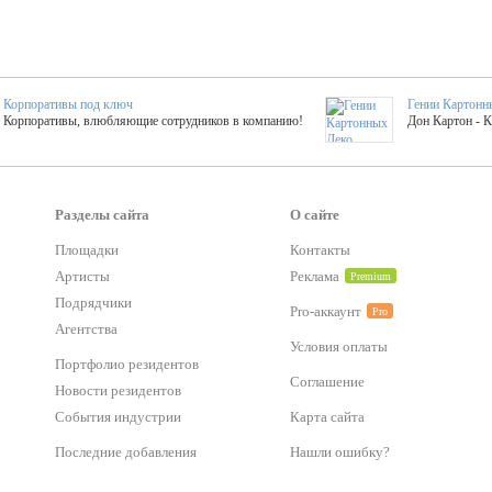
Корпоративы под ключ
Гении Картонн
Корпоративы, влюбляющие сотрудников в компанию!
Дон Картон - 
Выездные мастер-клас
Группа KAL
Более 420 мастер-классов на выезде на мероприятие!
Яркое музыка
Разделы сайта
О сайте
Площадки
Контакты
тер-классы
Букинг компания №1
Артисты
Реклама
Premium
 25 активностей! Смета за 15 минут!
Оперативная информация о люб
Подрядчики
Pro-аккаунт
Pro
Агентства
Условия оплаты
Mapping
Хотите весело?
Портфолио резидентов
ый второй заказ контента со скидкой в 15%
Темпераментные балканс
Соглашение
Новости резидентов
События индустрии
Карта сайта
-STREET™
Последние добавления
Нашли ошибку?
тический БАР от 50 000 р.
Event календарь