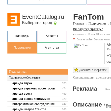
FanTom
EventCatalog.ru
Выберите город
Главная
Подрядчики
→
→
Вы владелец страницы?
в каталоге: 11 лет 10 месяцев 
Площадки
Артисты
был на сайте:
больше месяц
М
Подрядчики
Агентства
Мо
+
ww
Добавить в избранное
Подрядчики
Специализация:
аренда све
Техническое обеспечение
аренда звука
523
Реклама
аренда экранов / проекторов
474
Как 
аренда света
459
аренда сцены / подиумов
320
Описание
интерактивное оборудование
242
/
Ко
аренда шатров / тентов
166