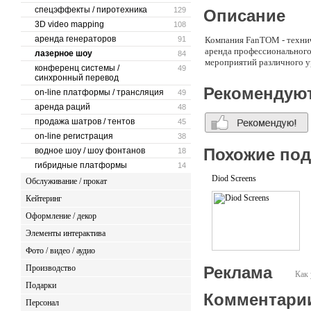
спецэффекты / пиротехника
129
Описание
3D video mapping
108
аренда генераторов
91
Компания FanTOM - техни
аренда профессионального
лазерное шоу
84
мероприятий различного у
конференц системы /
49
синхронный перевод
Рекомендую
on-line платформы / трансляция
49
аренда раций
48
продажа шатров / тентов
45
on-line регистрация
38
Похожие по
водное шоу / шоу фонтанов
18
гибридные платформы
14
Diod Screens
Обслуживание / прокат
Кейтеринг
Оформление / декор
Элементы интерактива
Фото / видео / аудио
Производство
Реклама
Как 
Подарки
Комментари
Персонал