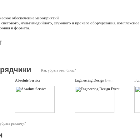
ческое обеспечение мероприятий
 светового, мультимедийного, звукового и прочего оборудования, комплексно
ровня и формата.
т
дрядчики
Как убрать этот блок?
Absolute Service
Engineering Design Event
Fun
убрать рекламу?
и