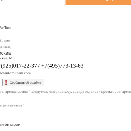
FanTom
21 день
а назад
осква
сква, МО
/
7(925)017-22-37
+7(495)773-13-63
w.fantom-team.com
Сообщить об ошибке
та
,
аренда сцены / подиумов
,
лазерное шоу
,
аренда экранов / проекторов
,
аренд
убрать рекламу?
мментарии