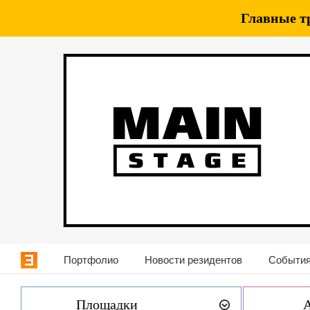
Главные т
Портфолио
Новости резидентов
События
Площадки