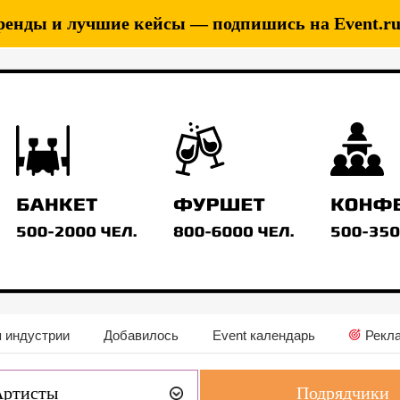
ренды и лучшие кейсы — подпишись на Event.ru 
 индустрии
Добавилось
Event календарь
Рекл
Артисты
Подрядчики