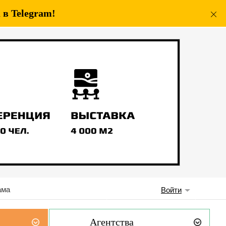
в Telegram!
ама
Войти
Агентства