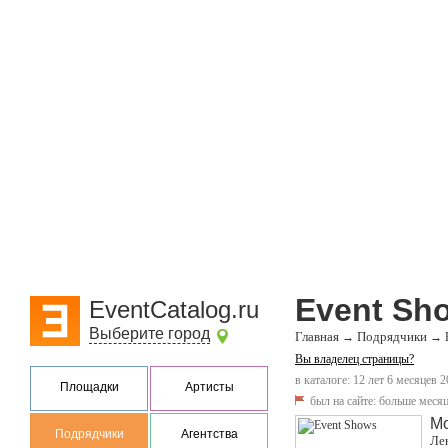
Event Sh
EventCatalog.ru
Выберите город
Главная
Подрядчики
→
→
Вы владелец страницы?
в каталоге: 12 лет 6 месяцев 2
Площадки
Артисты
был на сайте:
больше месяц
М
Подрядчики
Агентства
Лен