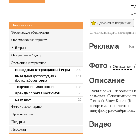
+
www
Добавить в избранное
Подрядчики
Специализация:
выездные 
Техническое обеспечение
Обслуживание / прокат
Реклама
Как 
Кейтеринг
Оформление / декор
Элементы интерактива
Фото
/
/
Описание
выездные аттракционы / игры
299
выездная фотостудия /
141
Описание
фотолаборатория
творческие мастерские
133
Event Shows – небольшая 
аренда / прокат костюмов
50
размерах! Основными инст
кино шоу
20
Головы); Show Kinect (Кин
ассортимент постоянно ши
Фото / видео / аудио
мануфактурно-фабричных 
Производство
Подарки
Видео
Персонал