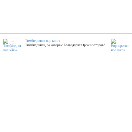
Тимбилдинги под ключ
Тимбилдинги, за которые Благодарят Организаторов!
Жажда Творчества
ТОПовые мастер-классы на мероприятие! Гибкие цены!
ShowTex - Декор и Ди
Мас
ShowTex - производитель огнестойких декораций
ТОП
Группа «Москвичка»
3D 
Настроение, стиль, настоящий драйв в Ваш день!
Кажд
ПК Киловатт Уфа
Вячеслав Вер