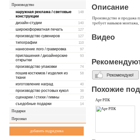
Производство
Описание
наружная реклама / световые
148
конструкции
Производство и продажа п
дизайн-студии
требует навыков монтажа, 
140
широкоформатная печать
127
Видео
производство сувениров
127
типографии
110
нанесение лого / гравировка
97
приглашения / дизайнерские
93
Рекомендую
открытки
производство упаковки
74
пошив костюмов / изделия из
58
ткани
изготовление наград
40
Похожие по
производство ростовых кукол
38
сценарии / стихи / гимны
23
Арт РПК
съедобные подарки
14
Подарки
Персонал
добавить подрядчика