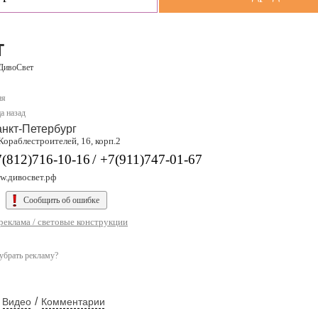
т
ДивоСвет
ня
а назад
нкт-Петербург
Кораблестроителей, 16, корп.2
/
7(812)716-10-16
+7(911)747-01-67
w.дивосвет.рф
Сообщить об ошибке
реклама / световые конструкции
убрать рекламу?
/
Видео
Комментарии