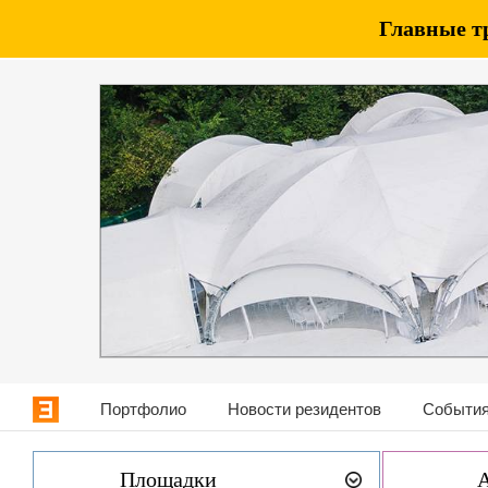
Главные т
Портфолио
Новости резидентов
События
Площадки