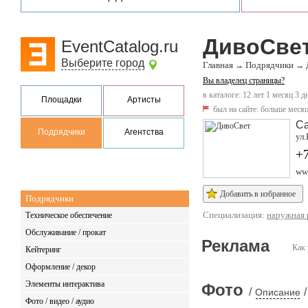
ДивоСве
EventCatalog.ru
Выберите город
Главная
Подрядчики
→
→
Вы владелец страницы?
в каталоге: 12 лет 1 месяц 3 д
Площадки
Артисты
был на сайте:
больше месяц
Са
Подрядчики
Агентства
ул.
+
ww
Добавить в избранное
Подрядчики
Специализация:
наружная 
Техническое обеспечение
Обслуживание / прокат
Реклама
Как 
Кейтеринг
Оформление / декор
Элементы интерактива
Фото
/
/
Описание
Фото / видео / аудио