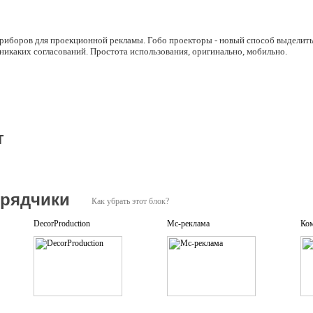
риборов для проекционной рекламы. Гобо проекторы - новый способ выделить
никаких согласований. Простота использования, оригинально, мобильно.
т
дрядчики
Как убрать этот блок?
DecorProduction
Мс-реклама
Ком