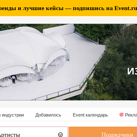
ренды и лучшие кейсы — подпишись на Event.ru 
 индустрии
Добавилось
Event календарь
Рекл
Артисты
Подрядчики