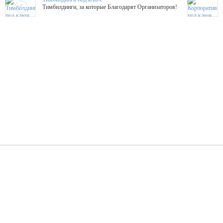
Тимбилдинги, за которые Благодарят Организаторов!
Жажда Творчества
ТОПовые мастер-классы на мероприятие! Гибкие цены!
ShowTex - Декор и Ди
Мас
ShowTex - производитель огнестойких декораций
ТОП
Группа «Москвичка»
3D 
Настроение, стиль, настоящий драйв в Ваш день!
Кажд
ПК Киловатт Уфа
Вячеслав Вер
Техническое обеспечение мероприятий
Ведущий - за 