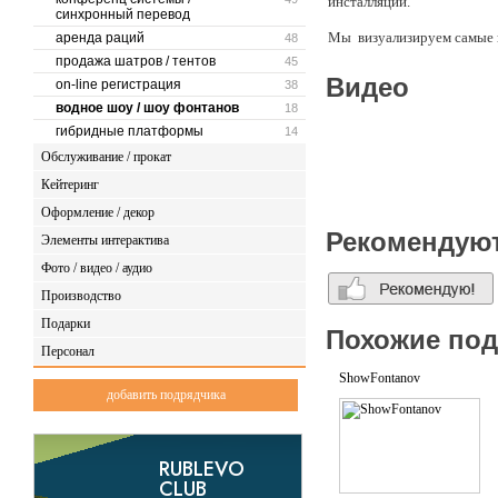
инсталляций.
синхронный перевод
Мы визуализируем самые н
аренда раций
48
продажа шатров / тентов
45
Видео
on-line регистрация
38
водное шоу / шоу фонтанов
18
гибридные платформы
14
Обслуживание / прокат
Кейтеринг
Оформление / декор
Рекомендую
Элементы интерактива
Фото / видео / аудио
Производство
Подарки
Похожие по
Персонал
ShowFontanov
добавить подрядчика