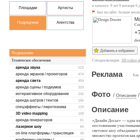
в каталоге: 9 лет 9 месяцев 6 
Площадки
Артисты
был на сайте:
больше месяц
М
Подрядчики
Агентства
Сой
+
des
Добавить в избранное
Подрядчики
Специализация:
3D video 
Техническое обеспечение
аренда звука
523
Реклама
аренда экранов / проекторов
474
Как 
аренда света
459
аренда сцены / подиумов
320
Фото
интерактивное оборудование
242
/
/
Описание
аренда шатров / тентов
166
спецэффекты / пиротехника
129
Описание
3D video mapping
108
аренда генераторов
91
«Дизайн Досье» — одна из
постоянными участниками 
лазерное шоу
84
световое шоу объединяет 
on-line платформы / трансляция
49
множество проектов как а
конференц системы /
49