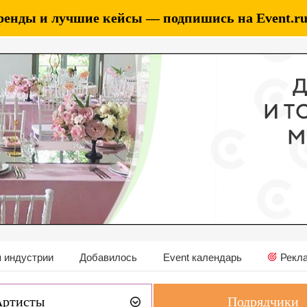
ренды и лучшие кейсы — подпишись на Event.ru 
 индустрии
Добавилось
Event календарь
Рекл
Артисты
Подрядчики