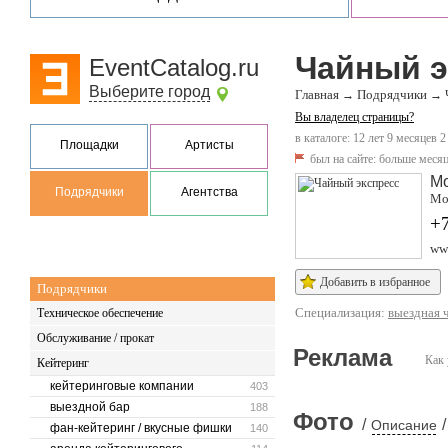
Чайный э
EventCatalog.ru
Выберите город
Главная
Подрядчики
→
→
Вы владелец страницы?
в каталоге: 12 лет 9 месяцев 2
Площадки
Артисты
был на сайте:
больше месяц
М
Подрядчики
Агентства
Мо
+
www
Добавить в избранное
Подрядчики
Специализация:
выездная 
Техническое обеспечение
Обслуживание / прокат
Реклама
Как 
Кейтеринг
кейтеринговые компании
403
выездной бар
188
Фото
/
/
Описание
фан-кейтеринг / вкусные фишки
140