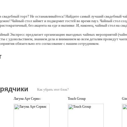
 свадебный торт? Не останавливайтесь! Найдите самый лучший свадебный чай
одежно! Чайный стол займет и подкормит гостей во время пауз. Чайный стол со
ристократичный, без акцента на еде и выпивке. И, наконец, чайный стол на свад
йный Экспресс предлагает организацию выездных чайных мероприятий (чайно
ы с удовольствием, знанием дела и вниманием ко всем деталям проведут чаеп
оприятия обязательно его согласование с нашим сотрудником.
т
дрядчики
Как убрать этот блок?
Лагуна Арт Сервис
Touch Group
Gin