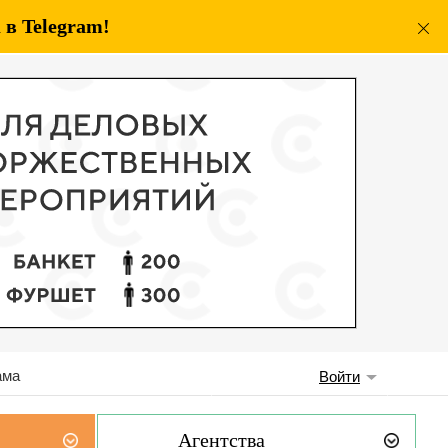
в Telegram!
ама
Войти
Агентства