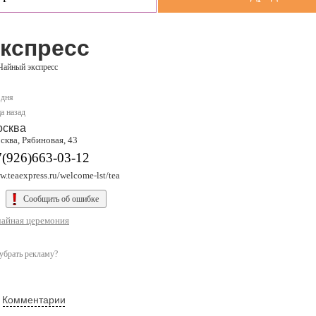
кспресс
Чайный экспресс
 дня
а назад
осква
сква, Рябиновая, 43
7(926)663-03-12
.teaexpress.ru/welcome-lst/tea
Сообщить об ошибке
чайная церемония
убрать рекламу?
Комментарии