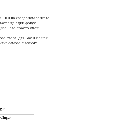
! Чай на свадебном банкете
здаст еще один фокус
ьбе - это просто очень
го стола) для Вас и Вашей
итие самого высокого
ger