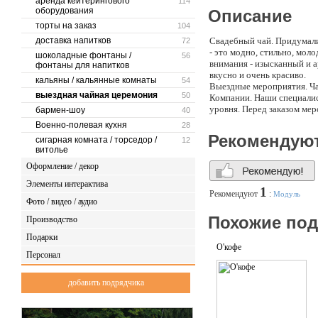
аренда кейтерингового
114
оборудования
Описание
торты на заказ
104
доставка напитков
Свадебный чай. Придумали
72
- это модно, стильно, мол
шоколадные фонтаны /
56
внимания - изысканный и а
фонтаны для напитков
вкусно и очень красиво.
кальяны / кальянные комнаты
54
Выездные мероприятия. Ча
выездная чайная церемония
50
Компании. Наши специалист
уровня. Перед заказом мер
бармен-шоу
40
Военно-полевая кухня
28
Рекомендую
сигарная комната / торседор /
12
витолье
Оформление / декор
Элементы интерактива
1
Рекомендуют
:
Модуль
Фото / видео / аудио
Похожие по
Производство
Подарки
О'кофе
Персонал
добавить подрядчика