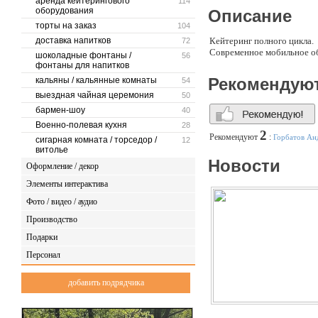
аренда кейтерингового
114
оборудования
Описание
торты на заказ
104
доставка напитков
Кейтеринг полного цикла.
72
Современное мобильное об
шоколадные фонтаны /
56
фонтаны для напитков
Рекомендую
кальяны / кальянные комнаты
54
выездная чайная церемония
50
бармен-шоу
40
Военно-полевая кухня
28
2
Рекомендуют
:
Горбатов Ан
сигарная комната / торседор /
12
витолье
Новости
Оформление / декор
Элементы интерактива
Фото / видео / аудио
Производство
Подарки
Персонал
добавить подрядчика