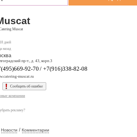
Muscat
Catering Muscat
 18 дней
а назад
осква
гоградский пр-т., д. 43, корп.3
/
7(495)669-92-70
+7(916)338-82-08
.catering-muscat.ru
Сообщить об ошибке
овые компании
убрать рекламу?
/
Новости
Комментарии