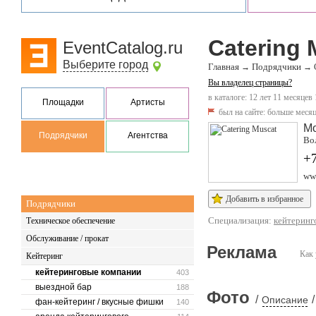
Catering 
EventCatalog.ru
Выберите город
Главная
Подрядчики
→
→
Вы владелец страницы?
в каталоге: 12 лет 11 месяцев
Площадки
Артисты
был на сайте:
больше месяц
М
Подрядчики
Агентства
Вол
+
www
Добавить в избранное
Подрядчики
Специализация:
кейтеринг
Техническое обеспечение
Обслуживание / прокат
Реклама
Как 
Кейтеринг
кейтеринговые компании
403
выездной бар
188
Фото
/
/
Описание
фан-кейтеринг / вкусные фишки
140