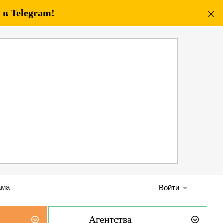
в Telegram!
ама
Войти
Агентства