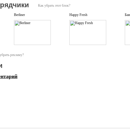
дрядчики
Как убрать этот блок?
Berliner
Happy Fresh
Бан
убрать рекламу?
и
ентарий