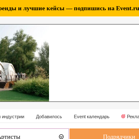
ренды и лучшие кейсы — подпишись на Event.ru 
 индустрии
Добавилось
Event календарь
Рекл
Артисты
Подрядчики