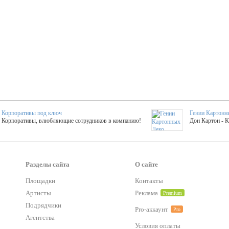
Корпоративы под ключ
Гении Картонн
Корпоративы, влюбляющие сотрудников в компанию!
Дон Картон - 
Выездные мастер-клас
Группа KAL
Более 420 мастер-классов на выезде на мероприятие!
Яркое музыка
Разделы сайта
О сайте
Площадки
Контакты
тер-классы
Букинг компания №1
Артисты
Реклама
Premium
 25 активностей! Смета за 15 минут!
Оперативная информация о люб
Подрядчики
Pro-аккаунт
Pro
Агентства
Условия оплаты