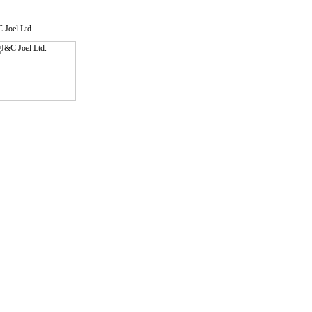
оты заканчиваем
 Joel Ltd.
ентаций для их клиентов)