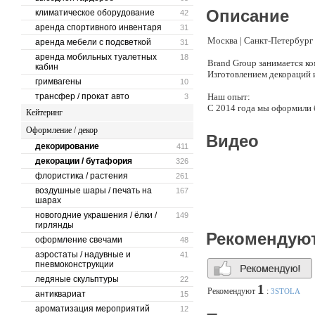
Описание
климатическое оборудование
42
аренда спортивного инвентаря
31
Москва | Санкт-Петербург 
аренда мебели с подсветкой
31
аренда мобильных туалетных
18
Brand Group занимается к
кабин
Изготовлением декораций 
гримвагены
10
трансфер / прокат авто
Наш опыт:
3
С 2014 года мы оформили 
Кейтеринг
монтажа одного пресс волла
Оформление / декор
Видео
Мы имеем внушительный оп
декорирование
411
Expoforum, ЦМТ, Сколково
декорации / бутафория
326
Мы располагаем:
флористика / растения
261
- декорационными произво
воздушные шары / печать на
167
- парком аренды мебели и 
шарах
- штатными монтажными б
новогодние украшения / ёлки /
149
гирлянды
Ключевые специализации:
Рекомендую
оформление свечами
48
- разработка концепции и 
- комплексное оформление
аэростаты / надувные и
41
пневмоконструкции
- изготовление и аренда с
- изготовление сцен и под
ледяные скульптуры
22
1
- аренда мебели и оборудо
Рекомендуют
:
3STOLA
антиквариат
15
- производство выставочн
ароматизация мероприятий
12