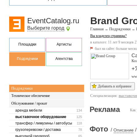
Brand Gr
EventCatalog.ru
Выберите город
Главная
Подрядчики
→
→
Вы владелец страницы?
в каталоге: 11 лет 9 месяцев 2
Площадки
Артисты
был на сайте:
больше месяц
Са
Подрядчики
Агентства
Ко
+
ww
Добавить в избранное
Подрядчики
Специализация:
выставочн
Техническое обеспечение
Обслуживание / прокат
Реклама
Как 
аренда мебели
134
выставочное оборудование
125
трансфер / лимузины / автобусы
118
Фото
/
/
грузоперевозки / доставка
Описание
78
выездной гардероб
65