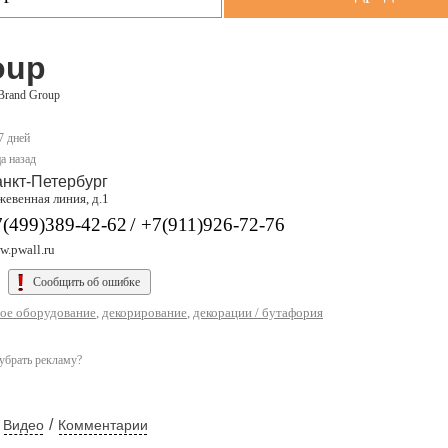
oup
Brand Group
7 дней
а назад
нкт-Петербург
жевенная линия, д.1
/
7(499)389-42-62
+7(911)926-72-76
w.pwall.ru
Сообщить об ошибке
ое оборудование
,
декорирование
,
декорации / бутафория
убрать рекламу?
/
Видео
Комментарии