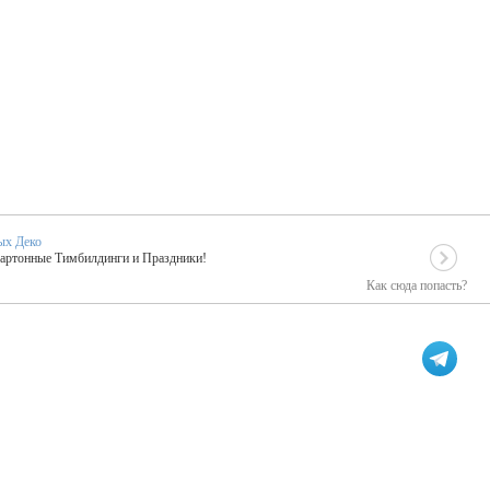
ых Деко
Картонные Тимбилдинги и Праздники!
Как сюда попасть?
EIDOSKOP
льное событие вашего праздника!
ых зарубежных артистах