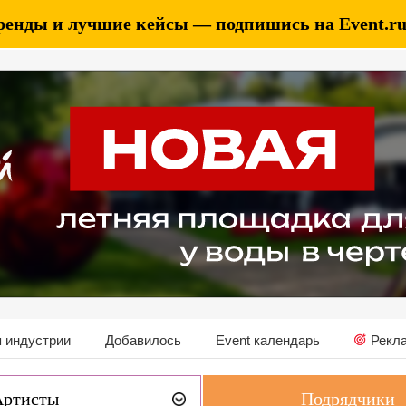
ренды и лучшие кейсы — подпишись на Event.ru 
 индустрии
Добавилось
Event календарь
Рекл
Артисты
Подрядчики