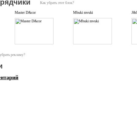
дрядчики
Как убрать этот блок?
йны ивент рынка, мы приезжаем на замеры в день обращения, а монтажные раб
Master D&cor
Mbuki mvuki
J&C
е в отсутствии сроков - это то, чему мы научились.
апе разработки проектов, а также помогать нашим клиентам в подготовке през
убрать рекламу?
и
ентарий