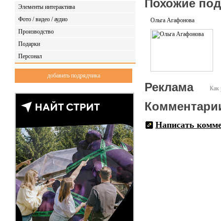
Похожие по
Элементы интерактива
Понимая скорость и дедла
Фото / видео / аудио
заблаговременно.
Ольга Агафонова
Сделать что-то невозможно
Производство
Подарки
Готовы подключаться на эт
Персонал
добавить подрядчика
Реклама
Как 
Комментари
Написать комм