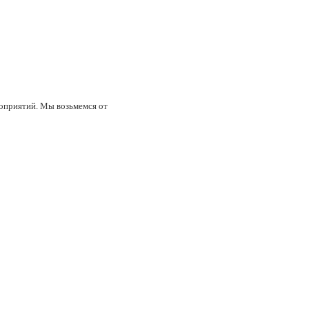
роприятий. Мы возьмемся от
Play, Кремлёвский дворец,
-Петербурга.