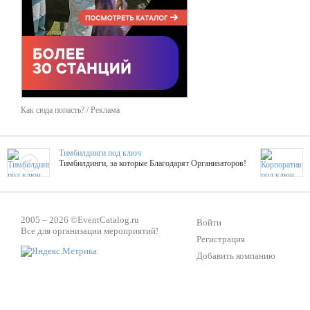
Как сюда попасть? / Реклама
Тимбилдинги под ключ
Тимбилдинги, за которые Благодарят Организаторов!
Жажда Творчества
ТОПовые мастер-классы на мероприятие! Гибкие цены!
2005 – 2026 ©
EventCatalog.ru
Войти
Все для организации мероприятий!
Регистрация
Добавить компанию
ShowTex - Декор и Ди
Мас
ShowTex - производитель огнестойких декораций
ТОП