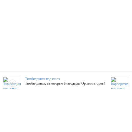
Тимбилдинги под ключ
Тимбилдинги, за которые Благодарят Организаторов!
Жажда Творчества
ТОПовые мастер-классы на мероприятие! Гибкие цены!
ShowTex - Декор и Ди
Мас
ShowTex - производитель огнестойких декораций
ТОП