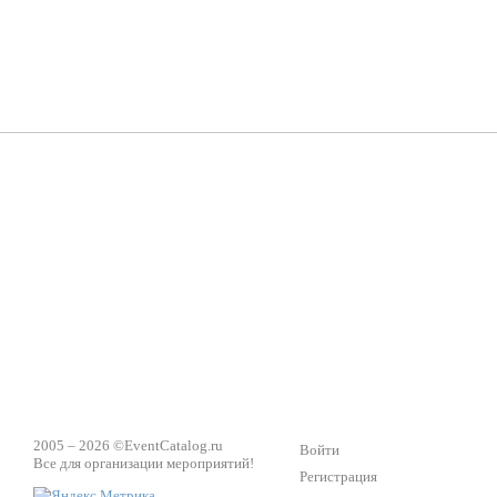
Группа «Москвичка»
3D 
Настроение, стиль, настоящий драйв в Ваш день!
Кажд
ПК Киловатт Уфа
Вячеслав Вер
Техническое обеспечение мероприятий
Ведущий - за 
2005 – 2026 ©
EventCatalog.ru
Войти
Все для организации мероприятий!
Регистрация