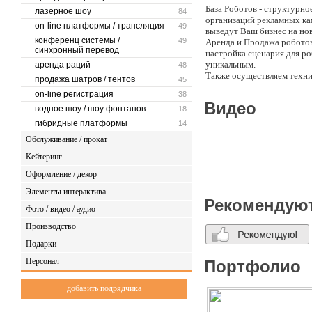
База Роботов - структурн
лазерное шоу
84
организаций рекламных ка
on-line платформы / трансляция
49
выведут Ваш бизнес на но
конференц системы /
49
Аренда и Продажа роботов
синхронный перевод
настройка сценария для р
уникальным.
аренда раций
48
Также осуществляем техни
продажа шатров / тентов
45
многотысячного фестиваля
on-line регистрация
38
техническую часть событи
Видео
водное шоу / шоу фонтанов
объект, а также обеспечит
18
Figital-технологии в дейст
гибридные платформы
14
Обслуживание / прокат
Кейтеринг
Оформление / декор
Элементы интерактива
Рекомендую
Фото / видео / аудио
Производство
Подарки
Персонал
Портфолио
добавить подрядчика