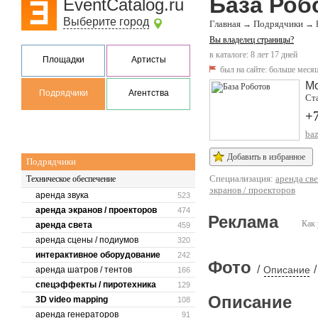
База Роб
EventCatalog.ru
Выберите город
Главная
Подрядчики
→
→
Вы владелец страницы?
в каталоге: 8 лет 17 дней
Площадки
Артисты
был на сайте:
больше месяц
М
Подрядчики
Агентства
Ста
+
baz
Добавить в избранное
Подрядчики
Специализация:
аренда све
Техническое обеспечение
экранов / проекторов
аренда звука
523
аренда экранов / проекторов
474
Реклама
Как 
аренда света
459
аренда сцены / подиумов
320
интерактивное оборудование
242
Фото
/
/
Описание
аренда шатров / тентов
166
спецэффекты / пиротехника
129
Описание
3D video mapping
108
аренда генераторов
91