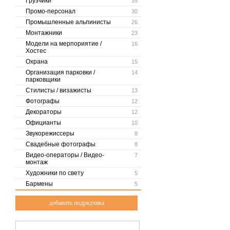
Грузчики
35
Промо-персонал
30
Промышленные альпинисты
26
Монтажники
23
Модели на мерпориятие /
16
Хостес
Охрана
15
Организация парковки /
14
парковщики
Стилисты / визажисты
13
Фотографы
12
Декораторы
12
Официанты
10
Звукорежиссеры
8
Свадебные фотографы
8
Видео-операторы / Видео-
7
монтаж
Художники по свету
5
Бармены
5
добавить подрядчика