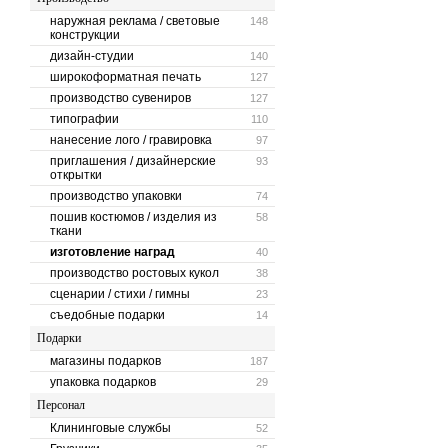
наружная реклама / световые
148
конструкции
дизайн-студии
140
широкоформатная печать
127
производство сувениров
127
типографии
110
нанесение лого / гравировка
97
приглашения / дизайнерские
93
открытки
производство упаковки
74
пошив костюмов / изделия из
58
ткани
изготовление наград
40
производство ростовых кукол
38
сценарии / стихи / гимны
23
съедобные подарки
14
Подарки
магазины подарков
187
упаковка подарков
29
Персонал
Клининговые службы
52