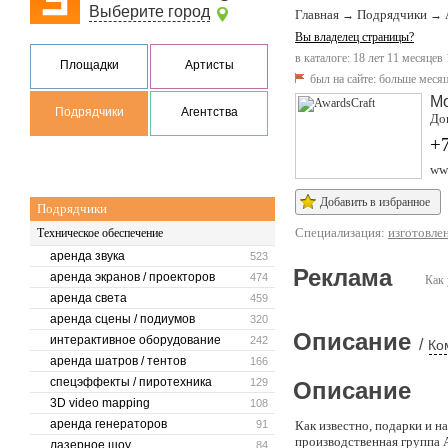
Выберите город
Главная
Подрядчики
→
→
Вы владелец страницы?
в каталоге: 18 лет 11 месяцев
Площадки
Артисты
был на сайте:
больше месяц
М
Подрядчики
Агентства
Дон
+7
www
Добавить в избранное
Подрядчики
Специализация:
изготовле
Техническое обеспечение
аренда звука
523
Реклама
аренда экранов / проекторов
474
Как 
аренда света
459
аренда сцены / подиумов
320
Описание
интерактивное оборудование
242
/
Ко
аренда шатров / тентов
166
спецэффекты / пиротехника
129
Описание
3D video mapping
108
аренда генераторов
91
Как известно, подарки и н
производственная группа A
лазерное шоу
84