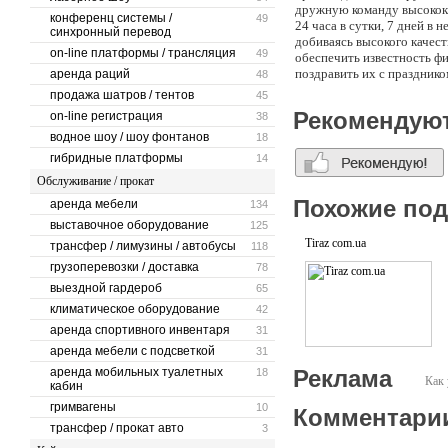
дружную команду высококв
конференц системы /
49
24 часа в сутки, 7 дней в
синхронный перевод
добиваясь высокого качест
on-line платформы / трансляция
49
обеспечить известность фи
поздравить их с праздник
аренда раций
48
продукцию, которую изгот
продажа шатров / тентов
45
дизайнерских услуг по дор
Рекомендую
on-line регистрация
38
обрисовку, изменение раз
водное шоу / шоу фонтанов
наград, бейджей и шильдо
18
широкого спектра рекламны
гибридные платформы
14
сувенирной поверхности п
Обслуживание / прокат
индивидуальность клиента 
Похожие по
аренда мебели
134
выставочное оборудование
125
Tiraz com.ua
трансфер / лимузины / автобусы
118
грузоперевозки / доставка
78
выездной гардероб
65
климатическое оборудование
42
аренда спортивного инвентаря
31
аренда мебели с подсветкой
31
аренда мобильных туалетных
Реклама
18
Как 
кабин
гримвагены
10
Комментари
трансфер / прокат авто
3