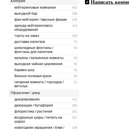
Кейтеринг
Написать комм
кейтеринговые компании
403
выездной бар
188
фан-кейтеринг / вкусные фишки
140
аренда кейтерингового
114
оборудования
торты на заказ
104
доставка напитков
72
шоколадные фонтаны /
56
фонтаны для напитков
кальяны / кальянные комнаты
54
выездная чайная церемония
50
бармен-шоу
40
Военно-полевая кухня
28
сигарная комната / торседор /
12
витолье
Оформление / декор
декорирование
411
декорации / бутафория
326
флористика / растения
261
воздушные шары / печать на
167
шарах
новогодние украшения / ёлки /
149