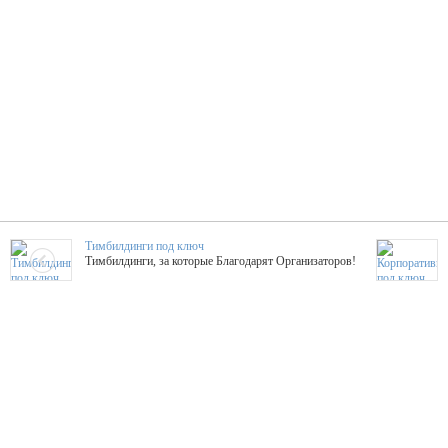
Тимбилдинги под ключ
Тимбилдинги, за которые Благодарят Организаторов!
Жажда Творчества
ТОПовые мастер-классы на мероприятие! Гибкие цены!
ShowTex - Декор и Ди
Мас
ShowTex - производитель огнестойких декораций
ТОП