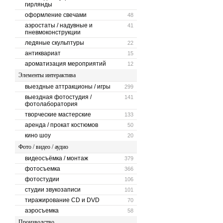
гирлянды
оформление свечами
48
аэростаты / надувные и
41
пневмоконструкции
ледяные скульптуры
22
антиквариат
15
ароматизация мероприятий
12
Элементы интерактива
выездные аттракционы / игры
299
выездная фотостудия /
141
фотолаборатория
творческие мастерские
133
аренда / прокат костюмов
50
кино шоу
20
Фото / видео / аудио
видеосъёмка / монтаж
379
фотосъемка
366
фотостудии
106
студии звукозаписи
101
тиражирование CD и DVD
70
аэросъемка
58
Производство