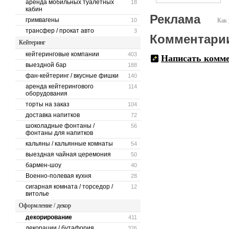
аренда мобильных туалетных
18
кабин
Реклама
гримвагены
10
Как 
трансфер / прокат авто
3
Комментари
Кейтеринг
кейтеринговые компании
403
Написать комм
выездной бар
188
фан-кейтеринг / вкусные фишки
140
аренда кейтерингового
114
оборудования
торты на заказ
104
доставка напитков
72
шоколадные фонтаны /
56
фонтаны для напитков
кальяны / кальянные комнаты
54
выездная чайная церемония
50
бармен-шоу
40
Военно-полевая кухня
28
сигарная комната / торседор /
12
витолье
Оформление / декор
декорирование
411
декорации / бутафория
326