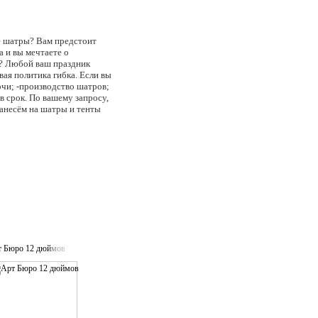
те шатры? Вам предстоит
а и вы мечтаете о
и? Любой ваш праздник
ая политика гибка. Если вы
очи; -производство шатров;
в срок. По вашему запросу,
анесём на шатры и тенты
ее длительного мероприятия
х конструкций: шатры-кафе,
нтовых конструкций:
т Бюро 12 дюймов