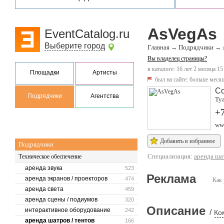
AsVegAs
EventCatalog.ru
Выберите город
Главная
Подрядчики
→
→
Вы владелец страницы?
в каталоге: 16 лет 2 месяца 15
Площадки
Артисты
был на сайте:
больше месяц
С
Подрядчики
Агентства
Туа
+7
www
Добавить в избранное
Подрядчики
Специализация:
аренда шат
Техническое обеспечение
аренда звука
523
Реклама
аренда экранов / проекторов
474
Как 
аренда света
459
аренда сцены / подиумов
320
Описание
интерактивное оборудование
242
/
Ко
аренда шатров / тентов
166