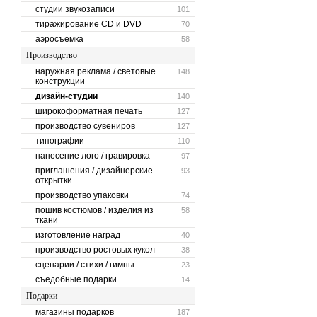
студии звукозаписи
101
тиражирование CD и DVD
70
аэросъемка
58
Производство
наружная реклама / световые
148
конструкции
дизайн-студии
140
широкоформатная печать
127
производство сувениров
127
типографии
110
нанесение лого / гравировка
97
приглашения / дизайнерские
93
открытки
производство упаковки
74
пошив костюмов / изделия из
58
ткани
изготовление наград
40
производство ростовых кукол
38
сценарии / стихи / гимны
23
съедобные подарки
14
Подарки
магазины подарков
187