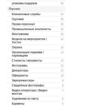
упаковка подарков
29
Персонал
Клининговые службы
52
Грузчики
35
Промо-персонал
30
Промышленные альпинисты
26
Монтажники
23
Модели на мерпориятие /
16
Хостес
Охрана
15
Организация парковки /
14
парковщики
Стилисты / визажисты
13
Фотографы
12
Декораторы
12
Официанты
10
Звукорежиссеры
8
Свадебные фотографы
8
Видео-операторы / Видео-
7
монтаж
Художники по свету
5
Бармены
5