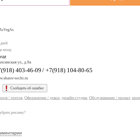
AsVegAs
 дней
а назад
очи
псинская ул., д.9а
/
(918) 403-46-09
+7(918) 104-80-65
.shater-sochi.ru
Сообщить об ошибке
ров / тентов
,
Оформление / декор
,
дизайн-студии
,
Обслуживание / прокат
,
арен
убрать рекламу?
мментарии