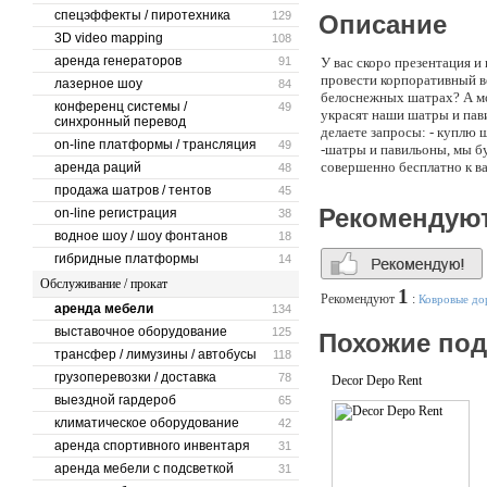
спецэффекты / пиротехника
129
Описание
3D video mapping
108
аренда генераторов
91
У вас скоро презентация 
провести корпоративный ве
лазерное шоу
84
белоснежных шатрах? А мо
конференц системы /
49
украсят наши шатры и пави
синхронный перевод
делаете запросы: - куплю 
on-line платформы / трансляция
49
-шатры и павильоны, мы бу
совершенно бесплатно к в
аренда раций
48
элементы фирменного стиля
продажа шатров / тентов
45
мы рекомендуем производс
Рекомендую
on-line регистрация
38
шатры-павильоны, шатры д
водное шоу / шоу фонтанов
козырьки, маркизы, павильо
18
гибридные платформы
14
Обслуживание / прокат
1
Рекомендуют
:
Ковровые д
аренда мебели
134
выставочное оборудование
125
Похожие по
трансфер / лимузины / автобусы
118
грузоперевозки / доставка
78
Decor Depo Rent
выездной гардероб
65
климатическое оборудование
42
аренда спортивного инвентаря
31
аренда мебели с подсветкой
31