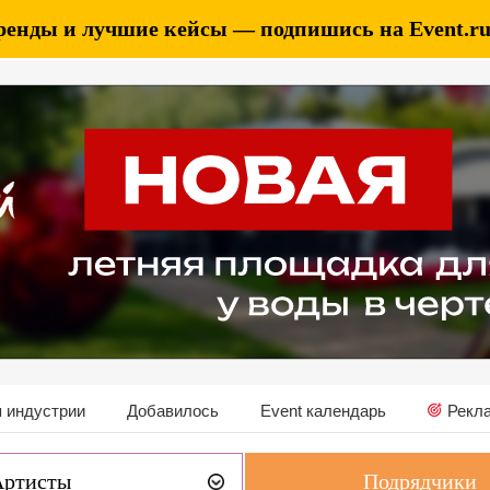
ренды и лучшие кейсы — подпишись на Event.ru 
 индустрии
Добавилось
Event календарь
Рекл
Артисты
Подрядчики