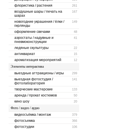
флористика / растения
261
воздушные шары / печать на
167
шарах
новогодние украшения / ёлки /
149
гирлянды
оформление свечами
48
аэростаты / надувные и
41
пневмоконструкции
ледяные скульптуры
22
антиквариат
15
ароматизация мероприятий
12
Элементы интерактива
выездные аттракционы / игры
299
выездная фотостудия /
141
фотолаборатория
творческие мастерские
133
аренда / прокат костюмов
50
кино шоу
20
Фото / видео / аудио
видеосъёмка / монтаж
379
фотосъемка
366
фотостудии
106