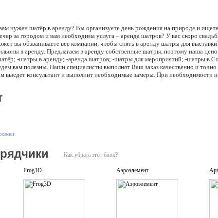
и вам нужен шатёр в аренду? Вы организуете день рождения на природе и ище
чер за городом и вам необходима услуга – аренда шатров? У вас скоро свадьб
жет вы обзваниваете все компании, чтобы снять в аренду шатры для выставк
льоны в аренду. Предлагаем в аренду собственные шатры, поэтому наша ценов
шатёр; -шатры в аренду; -аренда шатров; -шатры для мероприятий; -шатры в С
дем вам полезны. Наши специалисты выполнят Ваш заказ качественно и точно 
ам выедет консультант и выполнит необходимые замеры. При необходимости н
. Аренда шатров выгодна, если ваш праздник продлится до 3-5 дней. Для бол
тво шатров и павильонов. Мы успешно занимаемся изготовлением: 1.Шатровы
т
ля торжеств с использованием профессиональной ткани ПВХ; 2. Каркасно-те
ны, палатки, навесы, беседки.
орожки
дрядчики
Как убрать этот блок?
Frog3D
Аэроэлемент
Ар