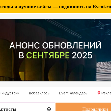
ренды и лучшие кейсы — подпишись на Event.ru 
 индустрии
Добавилось
Event календарь
Рекл
Артисты
Подрядчики