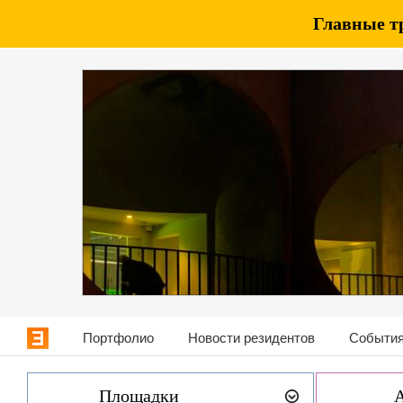
Главные т
Портфолио
Новости резидентов
События
Площадки