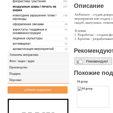
флористика / растения
261
Описание
воздушные шары / печать на
167
шарах
ArtPartners – студия деко
новогодние украшения / ёлки /
149
мероприятия или создать 
гирлянды
свадеб, выпускных, темати
оформление свечами
48
аэростаты / надувные и
41
Условия:
пневмоконструкции
1. Разработка – создаем ф
ледяные скульптуры
22
2. Креатив – разрабатывае
3. Коммуникация – работае
антиквариат
15
4. Забота о вас – возьмем
ароматизация мероприятий
Рекомендую
12
Элементы интерактива
Свяжитесь с нами, и мы со
Фото / видео / аудио
Производство
Похожие по
Подарки
Персонал
44 group
добавить подрядчика