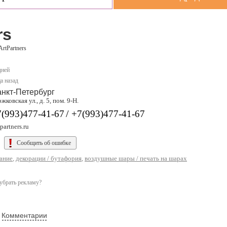
rs
ArtPartners
дней
а назад
нкт-Петербург
жковская ул., д. 5, пом. 9-Н.
/
7(993)477-41-67
+7(993)477-41-67
-partners.ru
Сообщить об ошибке
ание
,
декорации / бутафория
,
воздушные шары / печать на шарах
убрать рекламу?
Комментарии