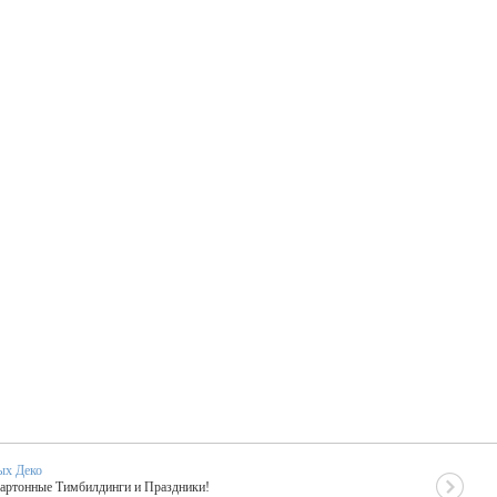
ых Деко
Картонные Тимбилдинги и Праздники!