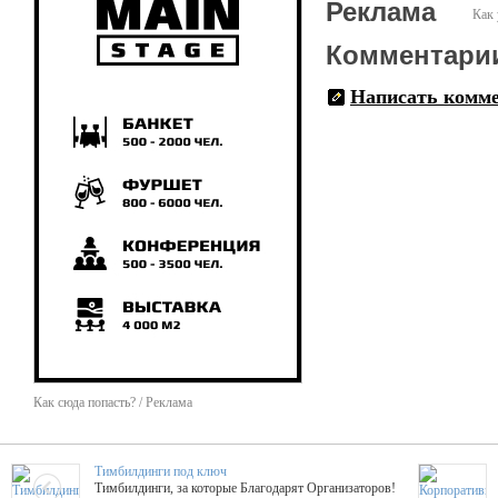
Реклама
Как 
Комментари
Написать комм
Как сюда попасть? / Реклама
Тимбилдинги под ключ
Тимбилдинги, за которые Благодарят Организаторов!