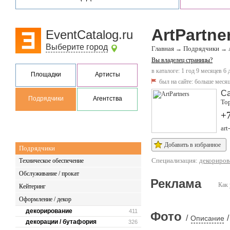
ArtPartne
EventCatalog.ru
Выберите город
Главная
Подрядчики
→
→
Вы владелец страницы?
в каталоге: 1 год 9 месяцев 6 
Площадки
Артисты
был на сайте:
больше месяц
Са
Подрядчики
Агентства
Тор
+
art
Добавить в избранное
Подрядчики
Специализация:
декориров
Техническое обеспечение
Обслуживание / прокат
Реклама
Как 
Кейтеринг
Оформление / декор
декорирование
411
Фото
/
/
Описание
декорации / бутафория
326