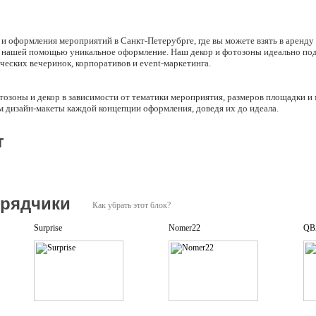
ра и оформления мероприятий в Санкт-Петерубрге, где вы можете взять в аренд
с нашей помощью уникальное оформление. Наш декор и фотозоны идеально под
ческих вечеринок, корпоративов и event-маркетинга.
отозоны и декор в зависимости от тематики мероприятия, размеров площадки и
м дизайн-макеты каждой концепции оформления, доведя их до идеала.
м без выходных и на находимся связи 24 часа в сутки.
 на себя все сопутствующие задачи: логистика, монтаж, демонтаж.
т
здадим яркий декор, который подчеркнет стиль вашего события!
дрядчики
Как убрать этот блок?
Surprise
Nomer22
QBA