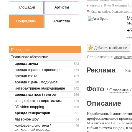
в каталоге: 9 лет 9 месяцев 10
Площадки
Артисты
был на сайте:
больше месяц
М
Подрядчики
Агентства
Мо
+
art
Добавить в избранное
Подрядчики
Специализация:
аренда зву
Техническое обеспечение
аренда звука
523
Реклама
аренда экранов / проекторов
474
Как 
аренда света
459
аренда сцены / подиумов
320
Фото
интерактивное оборудование
242
/
/
Описание
аренда шатров / тентов
166
спецэффекты / пиротехника
129
Описание
3D video mapping
108
аренда генераторов
91
Наработанный многолетний
профессиональное провед
лазерное шоу
84
Мы учтем все Ваши пожела
конференц системы /
49
гибкая система скидок, в 
синхронный перевод