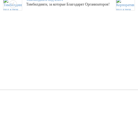
Тимбилдинги, за которые Благодарят Организаторов!
Жажда Творчества
ТОПовые мастер-классы на мероприятие! Гибкие цены!
ShowTex - Декор и Ди
Мас
ShowTex - производитель огнестойких декораций
ТОП
Группа «Москвичка»
3D 
Настроение, стиль, настоящий драйв в Ваш день!
Кажд
ПК Киловатт Уфа
Вячеслав Вер
Техническое обеспечение мероприятий
Ведущий - за 