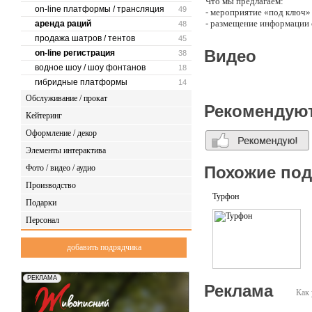
Что мы предлагаем:
on-line платформы / трансляция
49
- мероприятие «под ключ»
- размещение информации 
аренда раций
48
СМИ, при необходимости; 
продажа шатров / тентов
45
- взять на себя полностью
Видео
on-line регистрация
38
- оперативное, а главное,
водное шоу / шоу фонтанов
- использование современ
18
результатов
гибридные платформы
14
- обслуживание VIP-мероп
Обслуживание / прокат
- обслуживание мероприят
Рекомендую
- многофункциональный пр
Кейтеринг
спортивные праздники и мн
Оформление / декор
- услуги профессионально
- выезд команды професси
Элементы интерактива
- электронный хронометр
Фото / видео / аудио
Похожие по
- компьютерная обработка
- аренда необходимого об
Производство
- разметка соревновательн
Турфон
и многое другое.
Подарки
Персонал
добавить подрядчика
Реклама
Как 