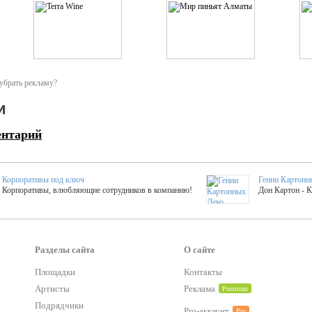
убрать рекламу?
и
ентарий
Корпоративы под ключ
Гении Картонн
Корпоративы, влюбляющие сотрудников в компанию!
Дон Картон - 
Выездные мастер-клас
Группа KAL
Более 420 мастер-классов на выезде на мероприятие!
Яркое музыка
Разделы сайта
О сайте
Площадки
Контакты
тер-классы
Букинг компания №1
Артисты
Реклама
Premium
 25 активностей! Смета за 15 минут!
Оперативная информация о люб
Подрядчики
Pro-аккаунт
Pro