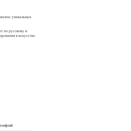
омплекс уникальных
рт по русскому и
ирования в искусство.
ических личностей»;
пределению стоимости,
эгонфлай