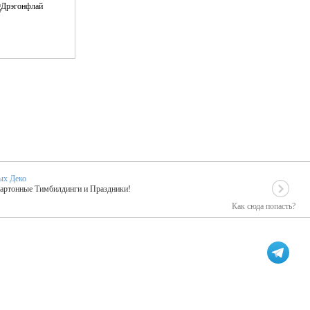
ых Деко
Картонные Тимбилдинги и Праздники!
Как сюда попасть?
EIDOSKOP
льное событие вашего праздника!
ых зарубежных артистах