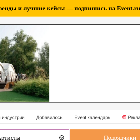
ренды и лучшие кейсы — подпишись на Event.ru 
 индустрии
Добавилось
Event календарь
Рекл
Артисты
Подрядчики