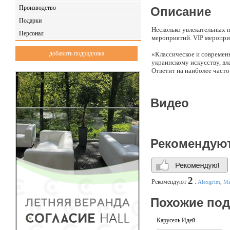
Производство
Описание
Подарки
Несколько увлекательных 
Персонал
мероприятий. VIP мероприя
добавить подрядчика
«Классическое и современ
украинскому искусству, в
Ответит на наиболее част
«Любовь и искусство. Стр
Видео
«Современное ювелирное и
Мероприятие с приглашенн
цветности и прозрачности
Рекомендую
2
Рекомендуют
:
Alexgrim
,
Ма
Похожие по
Карусель Идей