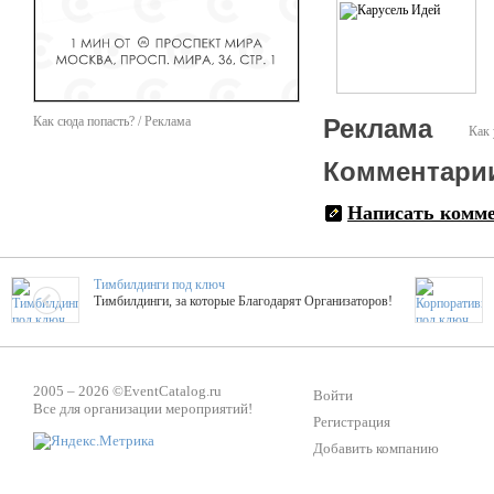
Как сюда попасть? / Реклама
Реклама
Как 
Комментари
Написать комм
Тимбилдинги под ключ
Тимбилдинги, за которые Благодарят Организаторов!
Жажда Творчества
ТОПовые мастер-классы на мероприятие! Гибкие цены!
2005 – 2026 ©
EventCatalog.ru
Войти
Все для организации мероприятий!
Регистрация
Добавить компанию
ShowTex - Декор и Ди
Мас
ShowTex - производитель огнестойких декораций
ТОП