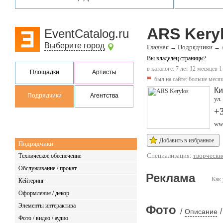
ARS Kery
EventCatalog.ru
Выберите город
Главная
Подрядчики
→
→
Вы владелец страницы?
в каталоге: 7 лет 12 месяцев 1
Площадки
Артисты
был на сайте:
больше месяц
Ки
Подрядчики
Агентства
ул.
+
www
Добавить в избранное
Подрядчики
Специализация:
творчески
Техническое обеспечение
Обслуживание / прокат
Реклама
Как 
Кейтеринг
Оформление / декор
Элементы интерактива
Фото
/
/
Описание
Фото / видео / аудио