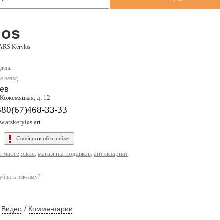
los
ARS Kerylos
 день
а назад
ев
 Кожемяцкая, д. 12
380(67)468-33-33
.arskerylos.art
Сообщить об ошибке
е мастерские
,
магазины подарков
,
антиквариат
убрать рекламу?
/
Видео
Комментарии