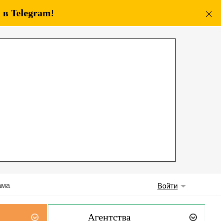
в Telegram!
ама
Войти
Агентства