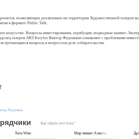
проектов, позволяющих реализовать на территории Художественной галереи к
тия в формате Public Talk:
ное искусство. Вопросы инвестирования, атрибуция, подводные камни».Экспе
ладелец галереи ARS Kerylos Виктор Федчишин ознакомит с проблемами инвест
о встречающиеся вопросы в непростом деле собирательства.
асть и увлечения великих людей. Маленькие секреты частных коллекций истор
скусство, как неотъемлемая составляющая общемировой культуры».
ым геммологом (экспертом по ювелирному искусству). Включая тренинг по о
 драгоценных камней.
т
стер Поделкин
дрядчики
Как убрать этот блок?
Terra Wine
Мир пиньят Алматы
Др