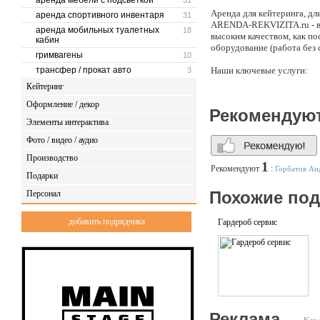
аренда мебели с подсветкой
31
Аренда для кейтеринга, дл
аренда спортивного инвентаря
31
ARENDA-REKVIZITA.ru - все
аренда мобильных туалетных
18
высоким качеством, как пос
кабин
оборудование (работа без 
гримвагены
10
трансфер / прокат авто
Наши ключевые услуги:
3
Кейтеринг
1. Аренда посуды (аренда 
Оформление / декор
выставок, банкетов и меро
Рекомендую
Элементы интерактива
2. Аренда выставочной (про
банкетный текстиль арендо
Фото / видео / аудио
Производство
3. Аренда электро- и быто
1
Рекомендуют
:
Горбатов Ан
Подарки
4. Монтаж и аренда ковров
Похожие по
Персонал
бокалов шампанского.
добавить подрядчика
Гардероб сервис
Реклама