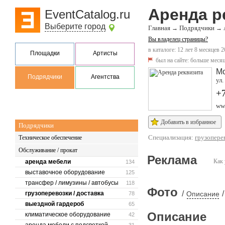
Аренда р
EventCatalog.ru
Выберите город
Главная
Подрядчики
→
→
Вы владелец страницы?
в каталоге: 12 лет 8 месяцев 2
Площадки
Артисты
был на сайте:
больше месяц
М
Подрядчики
Агентства
ул.
+
www
Добавить в избранное
Подрядчики
Специализация:
грузоперев
Техническое обеспечение
Обслуживание / прокат
Реклама
Как 
аренда мебели
134
выставочное оборудование
125
трансфер / лимузины / автобусы
118
Фото
/
/
грузоперевозки / доставка
Описание
78
выездной гардероб
65
Описание
климатическое оборудование
42