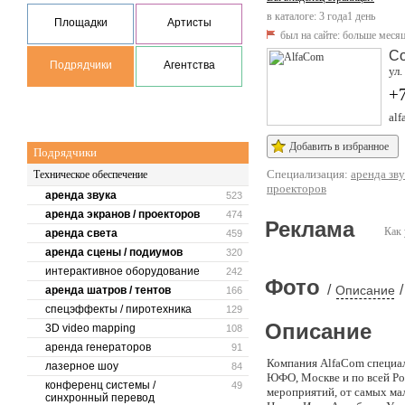
в каталоге: 3 года1 день
Площадки
Артисты
был на сайте:
больше месяц
С
Подрядчики
Агентства
ул.
+
alf
Добавить в избранное
Подрядчики
Специализация:
аренда зву
Техническое обеспечение
проекторов
аренда звука
523
аренда экранов / проекторов
474
Реклама
Как 
аренда света
459
аренда сцены / подиумов
320
интерактивное оборудование
242
Фото
/
/
Описание
аренда шатров / тентов
166
спецэффекты / пиротехника
129
Описание
3D video mapping
108
аренда генераторов
91
Компания AlfaCom специал
лазерное шоу
84
ЮФО, Москве и по всей Рос
конференц системы /
49
мероприятий, от самых ма
синхронный перевод