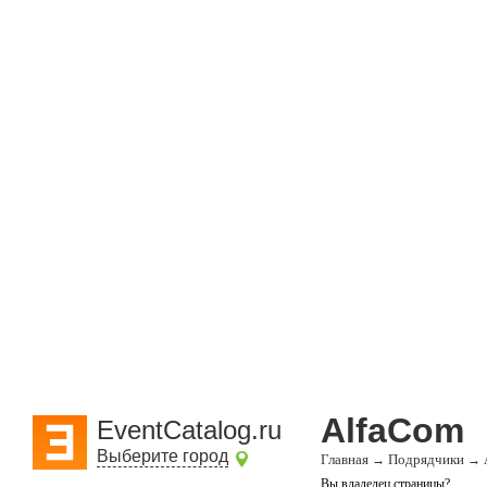
AlfaCom
EventCatalog.ru
Выберите город
Главная
Подрядчики
→
→
Вы владелец страницы?