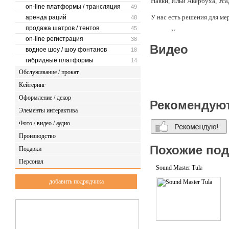
Навки, Ильи Авербуха, Уса
on-line платформы / трансляция
49
У нас есть решения для м
аренда раций
48
продажа шатров / тентов
45
Краткосрочная арен
on-line регистрация
38
юбилеев, вечеринок
Видео
концертов, фестив
водное шоу / шоу фонтанов
18
Долгосрочная аренд
гибридные платформы
14
оборудования, закл
Обслуживание / прокат
позволило нам расш
Кейтеринг
Оформление / декор
Рекомендую
Элементы интерактива
Фото / видео / аудио
Производство
Похожие по
Подарки
Персонал
Sound Master Tula
добавить подрядчика