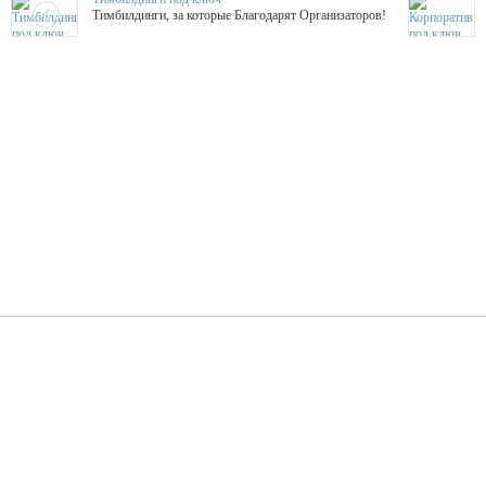
Тимбилдинги, за которые Благодарят Организаторов!
Жажда Творчества
ТОПовые мастер-классы на мероприятие! Гибкие цены!
ShowTex - Декор и Ди
Мас
ShowTex - производитель огнестойких декораций
ТОП
Группа «Москвичка»
3D 
Настроение, стиль, настоящий драйв в Ваш день!
Кажд
ПК Киловатт Уфа
Вячеслав Вер
Техническое обеспечение мероприятий
Ведущий - за 