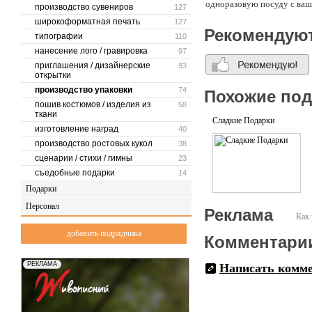
одноразовую посуду с ваш
производство сувениров
127
широкоформатная печать
127
Рекомендую
типографии
110
нанесение лого / гравировка
97
приглашения / дизайнерские
93
открытки
производство упаковки
74
Похожие по
пошив костюмов / изделия из
58
ткани
Сладкие Подарки
изготовление наград
40
производство ростовых кукол
38
сценарии / стихи / гимны
23
съедобные подарки
14
Подарки
Персонал
Реклама
Как 
добавить подрядчика
Комментари
Написать комм