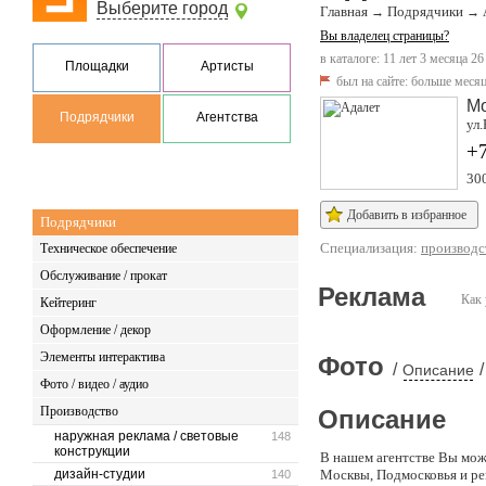
Выберите город
Главная
Подрядчики
→
→
Вы владелец страницы?
в каталоге: 11 лет 3 месяца 26
Площадки
Артисты
был на сайте:
больше месяц
М
Подрядчики
Агентства
ул.
+
30
Добавить в избранное
Подрядчики
Специализация:
производс
Техническое обеспечение
Обслуживание / прокат
Реклама
Как 
Кейтеринг
Оформление / декор
Элементы интерактива
Фото
/
/
Описание
Фото / видео / аудио
Производство
Описание
наружная реклама / световые
148
конструкции
В нашем агентстве Вы мож
дизайн-студии
Москвы, Подмосковья и ре
140