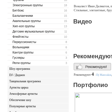
Трубачи
18
Электронные группы
18
Вокалист Иван Далматов, 
Стильные, элегантные, бр
Битбокс
16
Балалаечники
15
Видео
Акапельные группы
15
Хип-хоп группы
13
Детские музыкальные группы
11
Флейтисты
10
Перкуссионисты
8
Волынщики
6
Кантри группы
6
Рекомендую
Гусляры
3
Регги группы
3
Шоу-программа
4
Рекомендуют
:
DJ / Диджеи
Dj Matroskin
Танцевальная программа
Портфолио
Артисты цирка
Атмосферные артисты
Обеспечение шоу
Популярные артисты