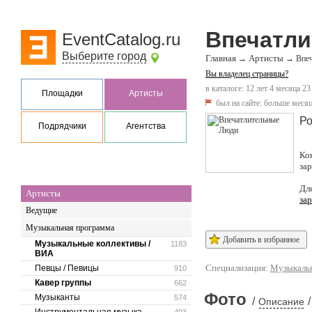
Впечатл
EventCatalog.ru
Выберите город
Главная
Артисты
→
→
Впе
Вы владелец страницы?
в каталоге: 12 лет 4 месяца 23
Площадки
Артисты
был на сайте:
больше месяц
Ро
Подрядчики
Агентства
Ко
за
Дл
Артисты
за
Ведущие
Музыкальная программа
Добавить в избранное
Музыкальные коллективы /
1183
ВИА
Специализация:
Музыкальн
Певцы / Певицы
910
Кавер группы
662
Фото
Музыканты
574
/
/
Описание