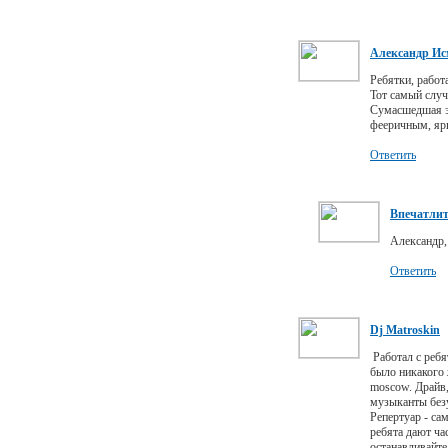
Александр Ис
Ребятки, работ
Тот самый случа
Сумасшедшая э
фееричным, яр
Ответить
Впечатли
Александр,
Ответить
Dj Matroskin
Работал с ребя
было никакого 
moscow. Драйв,
музыканты без
Репертуар - са
ребята дают ча
останавливайте