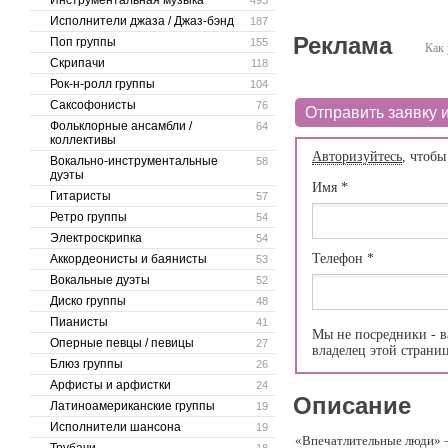
Инструментальная музыка
493
Исполнители джаза / Джаз-бэнд
187
Реклама
Поп группы
155
Как 
Скрипачи
118
Рок-н-ролл группы
104
Саксофонисты
76
Отправить заявку и
Фольклорные ансамбли /
64
коллективы
Авторизуйтесь
, чтобы
Вокально-инструментальные
58
дуэты
Имя
*
Гитаристы
57
Ретро группы
54
Электроскрипка
54
Телефон
*
Аккордеонисты и баянисты
53
Вокальные дуэты
52
Диско группы
48
Пианисты
41
Мы не посредники - в
Оперные певцы / певицы
27
владелец этой страни
Блюз группы
26
Арфисты и арфистки
24
Описание
Латиноамериканские группы
19
Исполнители шансона
19
«Впечатлительные люди» – 