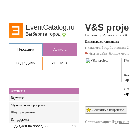
V&S proje
EventCatalog.ru
Выберите город
Главная
Артисты
→
→
V&S 
Вы владелец страницы?
в каталоге: 1 год 10 месяцев 2
Площадки
Артисты
был на сайте:
больше месяц
Ро
Подрядчики
Агентства
Ко
за
Дл
Артисты
за
Ведущие
Музыкальная программа
Добавить в избранное
Шоу-программа
DJ / Диджеи
Специализация:
Диджеи на
Диджеи на праздник
160