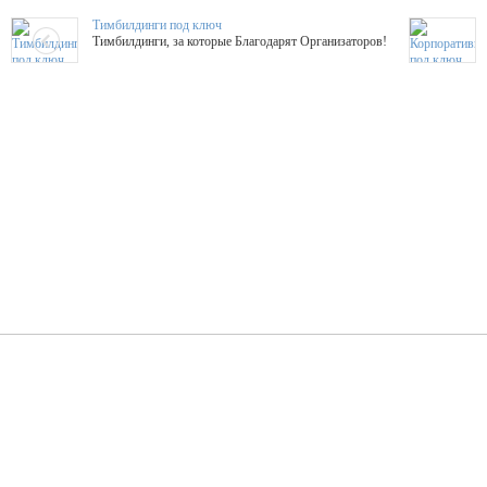
Тимбилдинги под ключ
Тимбилдинги, за которые Благодарят Организаторов!
Жажда Творчества
ТОПовые мастер-классы на мероприятие! Гибкие цены!
ShowTex - Декор и Ди
Мас
ShowTex - производитель огнестойких декораций
ТОП
Группа «Москвичка»
3D 
Настроение, стиль, настоящий драйв в Ваш день!
Кажд
ПК Киловатт Уфа
Вячеслав Вер
Техническое обеспечение мероприятий
Ведущий - за 