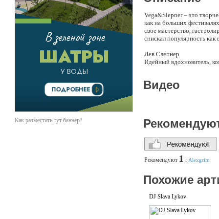
Vega&Slepner – это творч
как на больших фестивалях
свое мастерство, гастроли
снискал популярность как в
Лев Слепнер
Идейный вдохновитель, ко
участник знаменитого прое
с яркой музыкальностью и
Видео
Ваня Vega
Потомственный меломан, т
радиостанций столицы. Ve
точках земного шара. Сов
Как разместить тут баннер?
Рекомендую
бесконечная страсть к муз
Выступления Vega&Slepner
техно и хаус музыки, при
1
Рекомендуют
:
Alexgrim
Главные особенности прое
Похожие арт
Всегда стильная и 
Живые барабаны и 
Программа по ваше
DJ Slava Lykov
Украсит и громкую 
Стили и направления: