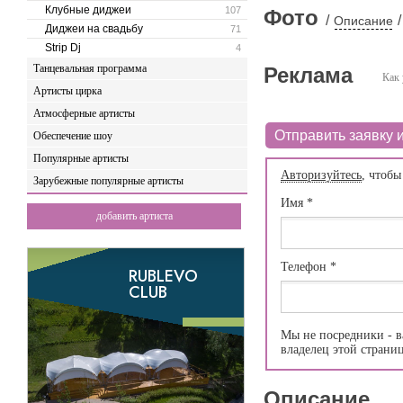
Клубные диджеи
107
Фото
/
/
Описание
Диджеи на свадьбу
71
Strip Dj
4
Танцевальная программа
Реклама
Как 
Артисты цирка
Атмосферные артисты
Отправить заявку и
Обеспечение шоу
Популярные артисты
Авторизуйтесь
, чтобы
Зарубежные популярные артисты
Имя
*
добавить артиста
Телефон
*
Мы не посредники - в
владелец этой страни
Описание