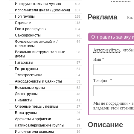
Инструментальная музыка
493
Исполнители джаза / Джаз-бэнд
187
Реклама
Поп группы
155
Как 
Скрипачи
118
Рок-н-ролл группы
104
Саксофонисты
76
Отправить заявку и
Фольклорные ансамбли /
64
коллективы
Авторизуйтесь
, чтобы
Вокально-инструментальные
58
дуэты
Имя
*
Гитаристы
57
Ретро группы
54
Электроскрипка
54
Телефон
*
Аккордеонисты и баянисты
53
Вокальные дуэты
52
Диско группы
48
Пианисты
41
Мы не посредники - в
Оперные певцы / певицы
27
владелец этой страни
Блюз группы
26
Арфисты и арфистки
24
Описание
Латиноамериканские группы
19
Исполнители шансона
19