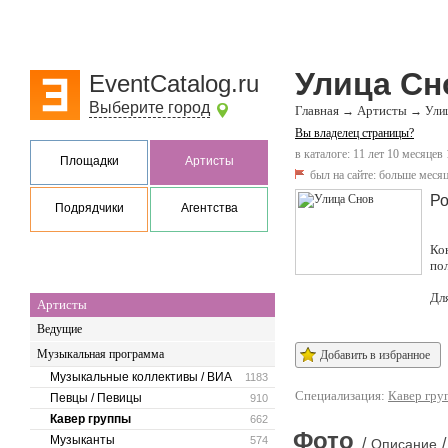
Улица Сн
EventCatalog.ru
Выберите город
Главная
Артисты
→
→
Ули
Вы владелец страницы?
в каталоге: 11 лет 10 месяцев
Площадки
Артисты
был на сайте:
больше месяц
Ро
Подрядчики
Агентства
Ко
по
Дл
Артисты
Ведущие
Музыкальная программа
Добавить в избранное
Музыкальные коллективы / ВИА
1183
Специализация:
Кавер гру
Певцы / Певицы
910
Кавер группы
662
Фото
Музыканты
574
/
/
Описание