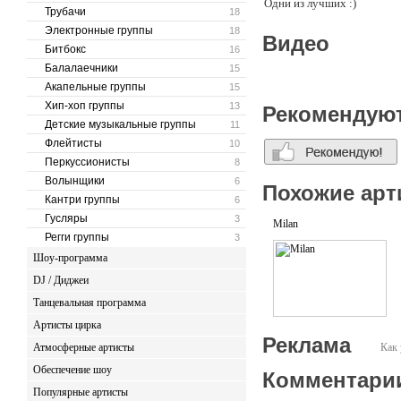
Одни из лучших :)
Трубачи
18
Электронные группы
18
Видео
Битбокс
16
Балалаечники
15
Акапельные группы
15
Хип-хоп группы
13
Рекомендую
Детские музыкальные группы
11
Флейтисты
10
Перкуссионисты
8
Волынщики
6
Похожие арт
Кантри группы
6
Гусляры
3
Milan
Регги группы
3
Шоу-программа
DJ / Диджеи
Танцевальная программа
Артисты цирка
Реклама
Атмосферные артисты
Как 
Обеспечение шоу
Комментари
Популярные артисты