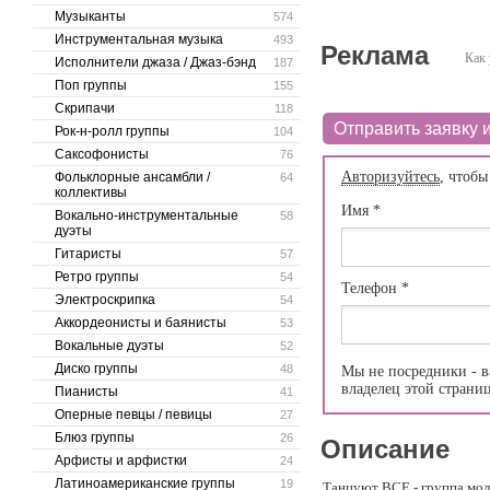
Музыканты
574
Инструментальная музыка
493
Реклама
Как 
Исполнители джаза / Джаз-бэнд
187
Поп группы
155
Скрипачи
118
Отправить заявку и
Рок-н-ролл группы
104
Саксофонисты
76
Авторизуйтесь
, чтобы
Фольклорные ансамбли /
64
коллективы
Имя
*
Вокально-инструментальные
58
дуэты
Гитаристы
57
Ретро группы
54
Телефон
*
Электроскрипка
54
Аккордеонисты и баянисты
53
Вокальные дуэты
52
Диско группы
48
Мы не посредники - в
владелец этой страни
Пианисты
41
Оперные певцы / певицы
27
Блюз группы
26
Описание
Арфисты и арфистки
24
Латиноамериканские группы
19
Танцуют ВСЕ - группа мол