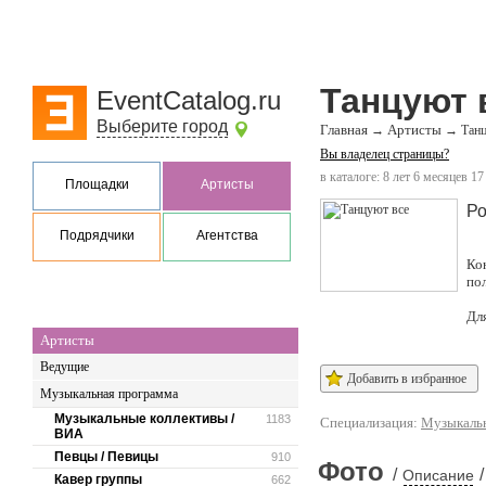
Танцуют 
EventCatalog.ru
Выберите город
Главная
Артисты
→
→
Танц
Вы владелец страницы?
в каталоге: 8 лет 6 месяцев 17
Площадки
Артисты
Ро
Подрядчики
Агентства
Ко
по
Дл
Артисты
Ведущие
Добавить в избранное
Музыкальная программа
Музыкальные коллективы /
1183
Специализация:
Музыкальн
ВИА
Певцы / Певицы
910
Фото
/
/
Описание
Кавер группы
662