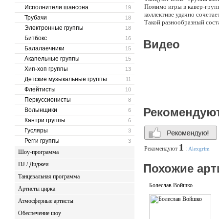
Помимо игры в кавер-групп
Исполнители шансона
19
коллективе удачно сочетае
Трубачи
18
Такой разнообразный соста
Электронные группы
18
Битбокс
16
Видео
Балалаечники
15
Акапельные группы
15
Хип-хоп группы
13
Детские музыкальные группы
11
Флейтисты
10
Перкуссионисты
8
Рекомендую
Волынщики
6
Кантри группы
6
Гусляры
3
Регги группы
3
1
Рекомендуют
:
Alexgrim
Шоу-программа
DJ / Диджеи
Похожие арт
Танцевальная программа
Болеслав Войшко
Артисты цирка
Атмосферные артисты
Обеспечение шоу