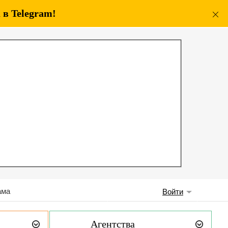
в Telegram!
ама
Войти
Агентства