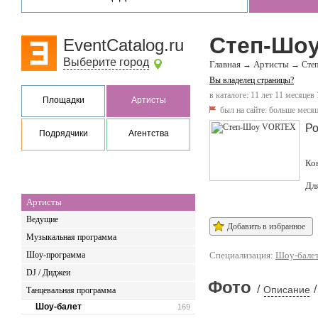
Степ-Шо
EventCatalog.ru
Выберите город
Главная
Артисты
→
→
Сте
Вы владелец страницы?
в каталоге: 11 лет 11 месяцев
Площадки
Артисты
был на сайте:
больше месяц
Ро
Подрядчики
Агентства
Ко
Дл
Артисты
Ведущие
Добавить в избранное
Музыкальная программа
Шоу-программа
Специализация:
Шоу-бале
DJ / Диджеи
Фото
/
/
Описание
Танцевальная программа
Шоу-балет
169