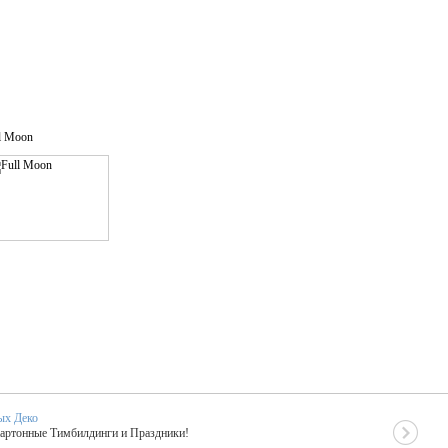
l Moon
ых Деко
Картонные Тимбилдинги и Праздники!