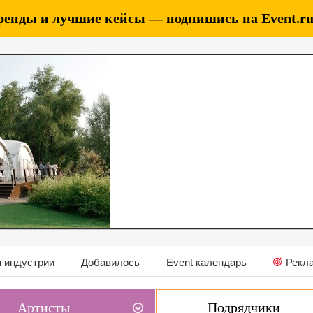
ренды и лучшие кейсы — подпишись на Event.ru 
 индустрии
Добавилось
Event календарь
Рекл
Артисты
Подрядчики