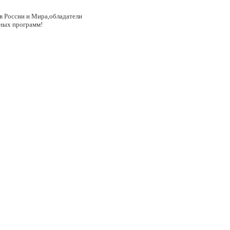
в России и Мира,обладатели
тных программ!