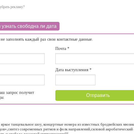
убрать рекламу?
 узнать свободна ли дата
 не заполнять каждый раз свои контактные данные.
Почта
*
Дата выступления
*
аш запрос получит
Отправить
цы.
ркое танцевальное шоу, концертные номера из известных бродвейских мюзик
дов»,синтез современных ритмов и фолк направлений,силовой акробатический с
ть и свобода джазовой импровизации!!!