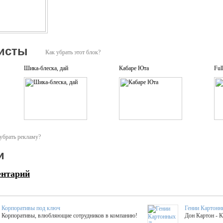
исты
Как убрать этот блок?
Шика-блеска, дай
Кабаре Юта
Ful
убрать рекламу?
и
ентарий
Корпоративы под ключ
Гении Картонн
Корпоративы, влюбляющие сотрудников в компанию!
Дон Картон - 