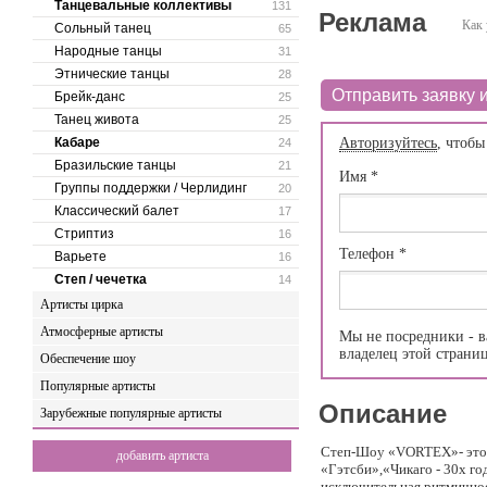
Танцевальные коллективы
131
Реклама
Как 
Сольный танец
65
Народные танцы
31
Этнические танцы
28
Отправить заявку и
Брейк-данс
25
Танец живота
25
Кабаре
Авторизуйтесь
, чтобы
24
Бразильские танцы
21
Имя
*
Группы поддержки / Черлидинг
20
Классический балет
17
Стриптиз
16
Телефон
*
Варьете
16
Степ / чечетка
14
Артисты цирка
Атмосферные артисты
Мы не посредники - в
владелец этой страни
Обеспечение шоу
Популярные артисты
Описание
Зарубежные популярные артисты
Степ-Шоу «VORTEX»- это я
добавить артиста
«Гэтсби»,«Чикаго - 30х го
исключительная ритмичнос