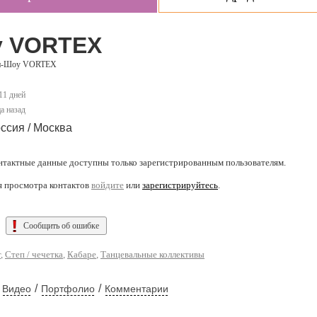
у VORTEX
п-Шоу VORTEX
 11 дней
а назад
ссия / Москва
нтактные данные доступны только зарегистрированным пользователям.
я просмотра контактов
войдите
или
зарегистрируйтесь
.
Сообщить об ошибке
т
,
Степ / чечетка
,
Кабаре
,
Танцевальные коллективы
/
/
Видео
Портфолио
Комментарии