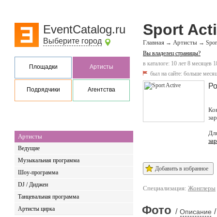
Sport Act
EventCatalog.ru
Выберите город
Главная
Артисты
→
→
Spor
Вы владелец страницы?
в каталоге: 10 лет 8 месяцев 1
Площадки
Артисты
был на сайте:
больше месяц
Ро
Подрядчики
Агентства
Ко
за
Дл
Артисты
за
Ведущие
Музыкальная программа
Добавить в избранное
Шоу-программа
DJ / Диджеи
Специализация:
Жонглеры
Танцевальная программа
Фото
Артисты цирка
/
/
Описание