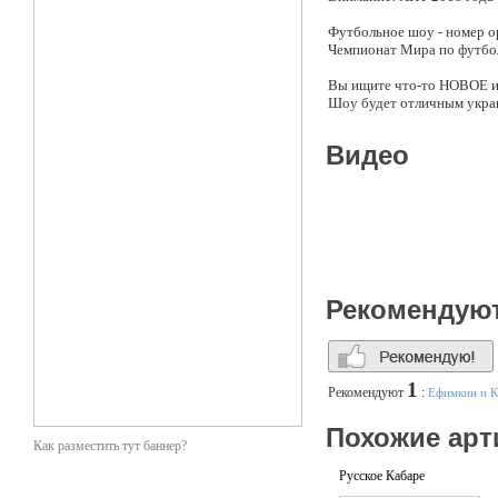
Футбольное шоу - номер 
Чемпионат Мира по футбо
Вы ищите что-то НОВОЕ
Шоу будет отличным украш
СВАДЬБА, частная вечерин
знают, как выглядит футбо
Видео
ПОЧЕМУ МЫ?
Мы отработали более чем н
Nissan, Газпром, FIFA.
Заказ выступлений:
+7(950)03-06-399
#артисты #оригинальныйж
Рекомендую
приятия #праздники #дет
шоу #топ
1
Рекомендуют
:
Ефимкин и К
Похожие арт
Как разместить тут баннер?
Русское Кабаре