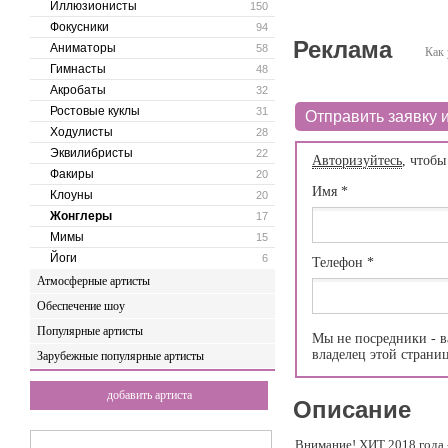
Иллюзионисты
150
Фокусники
94
Реклама
Аниматоры
58
Как 
Гимнасты
48
Акробаты
32
Ростовые куклы
31
Отправить заявку и
Ходулисты
28
Эквилибристы
22
Авторизуйтесь
, чтобы
Факиры
20
Имя
*
Клоуны
20
Жонглеры
17
Мимы
15
Йоги
6
Телефон
*
Атмосферные артисты
Обеспечение шоу
Популярные артисты
Мы не посредники - в
владелец этой страни
Зарубежные популярные артисты
добавить артиста
Описание
Внимание! ХИТ 2018 года 