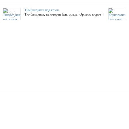
Тимбилдинги под ключ
Тимбилдинги, за которые Благодарят Организаторов!
Жажда Творчества
ТОПовые мастер-классы на мероприятие! Гибкие цены!
ShowTex - Декор и Ди
Мас
ShowTex - производитель огнестойких декораций
ТОП
Группа «Москвичка»
3D 
Настроение, стиль, настоящий драйв в Ваш день!
Кажд
ПК Киловатт Уфа
Вячеслав Вер
Техническое обеспечение мероприятий
Ведущий - за 