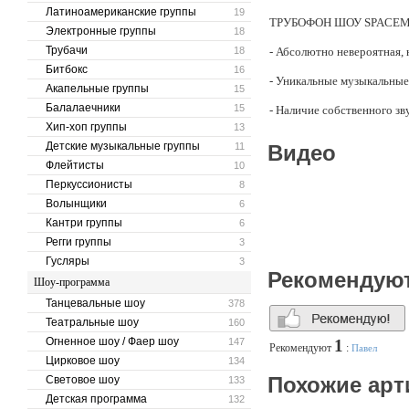
Латиноамериканские группы
19
ТРУБОФОН ШОУ SPACEMAN 
Электронные группы
18
Трубачи
18
- Абсолютно невероятная, 
Битбокс
16
- Уникальные музыкальные
Акапельные группы
15
Балалаечники
15
- Наличие собственного зв
Европейском уровне.
Хип-хоп группы
13
Детские музыкальные группы
11
Видео
Флейтисты
10
ТРУБОФОН ШОУ SPACEMAN pr
Перкуссионисты
8
которое умеет задавать ур
Волынщики
6
Кантри группы
6
Наша команда предложит 
удовольствием создадим д
Регги группы
3
Гусляры
3
индивидуальные шоу номе
Рекомендую
Шоу-программа
Футуристичный дизайн и 
Танцевальные шоу
378
Театральные шоу
160
Ваши клиенты получат взр
Огненное шоу / Фаер шоу
147
1
скажут Вам «спасибо».
Рекомендуют
:
Павел
Цирковое шоу
134
Похожие арт
Световое шоу
133
Трубофон Шоу ROCKET 
Детская программа
132