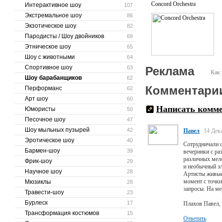
Трубофон Шоу попурри
Concord Orchestra
Интерактивное шоу
107
Экстремальное шоу
86
Шоу с посудой
Экзотическое шоу
82
Барабанное Шоу
Пародисты / Шоу двойников
69
Этническое шоу
65
Шоу с животными
64
Спортивное шоу
63
Реклама
Как 
Шоу барабанщиков
62
Комментари
Перформанс
62
Арт шоу
60
Написать комм
Юмористы
50
Песочное шоу
47
Шоу мыльных пузырей
42
Павел
14 Дек
Эротическое шоу
40
Сотрудничали с
Бармен-шоу
39
вечеринки с ра
различных мело
Фрик-шоу
29
и необычный эл
Научное шоу
28
Артисты живые
момент с точки
Мюзиклы
28
запросы. На ме
Травести-шоу
23
Бурлеск
17
Плахов Павел, 
Трансформация костюмов
15
Ответить