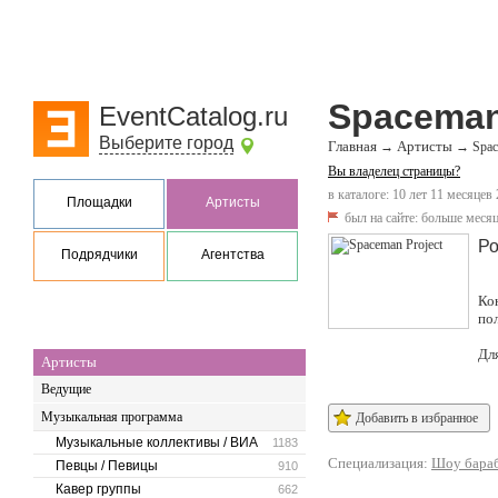
Spaceman
EventCatalog.ru
Выберите город
Главная
Артисты
→
→
Spac
Вы владелец страницы?
в каталоге: 10 лет 11 месяцев
Площадки
Артисты
был на сайте:
больше месяц
Ро
Подрядчики
Агентства
Ко
по
Дл
Артисты
Ведущие
Музыкальная программа
Добавить в избранное
Музыкальные коллективы / ВИА
1183
Специализация:
Шоу бара
Певцы / Певицы
910
Кавер группы
662