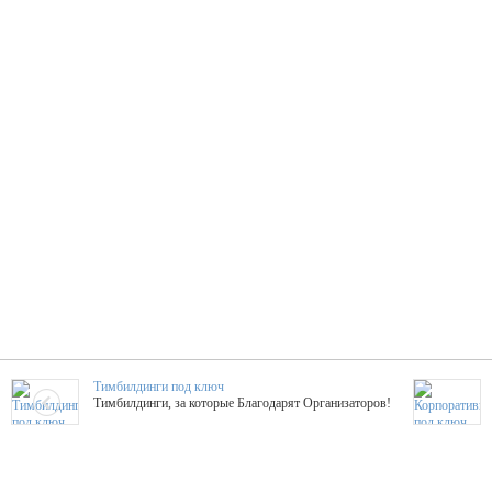
Тимбилдинги под ключ
Тимбилдинги, за которые Благодарят Организаторов!
Жажда Творчества
ТОПовые мастер-классы на мероприятие! Гибкие цены!