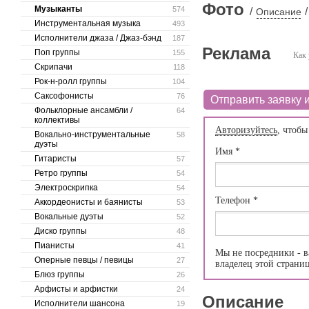
Фото
Музыканты
574
/
/
Описание
Инструментальная музыка
493
Исполнители джаза / Джаз-бэнд
187
Реклама
Поп группы
155
Как 
Скрипачи
118
Рок-н-ролл группы
104
Саксофонисты
76
Отправить заявку и
Фольклорные ансамбли /
64
коллективы
Авторизуйтесь
, чтобы
Вокально-инструментальные
58
дуэты
Имя
*
Гитаристы
57
Ретро группы
54
Электроскрипка
54
Телефон
*
Аккордеонисты и баянисты
53
Вокальные дуэты
52
Диско группы
48
Пианисты
41
Мы не посредники - в
Оперные певцы / певицы
27
владелец этой страни
Блюз группы
26
Арфисты и арфистки
24
Описание
Исполнители шансона
19