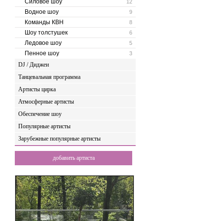
Силовое шоу
12
Водное шоу
9
Команды КВН
8
Шоу толстушек
6
Ледовое шоу
5
Пенное шоу
3
DJ / Диджеи
Танцевальная программа
Артисты цирка
Атмосферные артисты
Обеспечение шоу
Популярные артисты
Зарубежные популярные артисты
добавить артиста