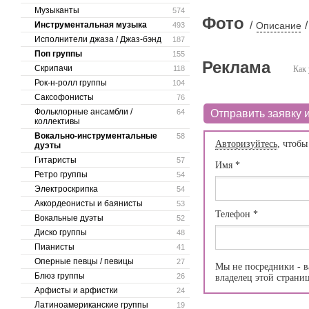
Музыканты
574
Фото
/
/
Инструментальная музыка
Описание
493
Исполнители джаза / Джаз-бэнд
187
Поп группы
155
Реклама
Скрипачи
118
Как 
Рок-н-ролл группы
104
Саксофонисты
76
Фольклорные ансамбли /
64
Отправить заявку и
коллективы
Вокально-инструментальные
58
Авторизуйтесь
, чтобы
дуэты
Гитаристы
57
Имя
*
Ретро группы
54
Электроскрипка
54
Аккордеонисты и баянисты
53
Телефон
*
Вокальные дуэты
52
Диско группы
48
Пианисты
41
Оперные певцы / певицы
27
Мы не посредники - в
Блюз группы
26
владелец этой страни
Арфисты и арфистки
24
Латиноамериканские группы
19