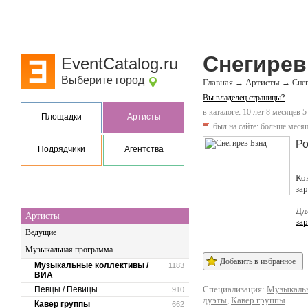
Снегирев
EventCatalog.ru
Выберите город
Главная
Артисты
→
→
Снег
Вы владелец страницы?
в каталоге: 10 лет 8 месяцев 5
Площадки
Артисты
был на сайте:
больше месяц
Ро
Подрядчики
Агентства
Ко
за
Дл
Артисты
за
Ведущие
Музыкальная программа
Добавить в избранное
Музыкальные коллективы /
1183
ВИА
Специализация:
Музыкальн
Певцы / Певицы
910
дуэты
,
Кавер группы
Кавер группы
662