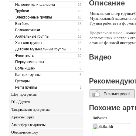
Описание
Исполнители шансона
19
Трубачи
18
Московская кавер групп
Электронные группы
18
Музыкальный коллектив на
Группа работает в форматах
Битбокс
16
Балалаечники
15
Профессиональное – конце
Акапельные группы
15
современных и ретро хито
а так же фоновой инструм
Хип-хоп группы
13
Детские музыкальные группы
11
Видео
Флейтисты
10
Перкуссионисты
8
Волынщики
6
Кантри группы
6
Рекомендую
Гусляры
3
Регги группы
3
Шоу-программа
DJ / Диджеи
Похожие арт
Танцевальная программа
Артисты цирка
BitBambit
Атмосферные артисты
Обеспечение шоу