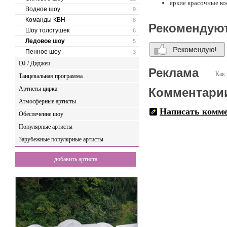
яркие красочные к
Водное шоу
9
это творчество мол
это вспышка полож
Команды КВН
8
Рекомендую
Шоу толстушек
6
Ледовое шоу
5
Пенное шоу
3
DJ / Диджеи
Реклама
Как 
Танцевальная программа
Артисты цирка
Комментари
Атмосферные артисты
Написать комм
Обеспечение шоу
Популярные артисты
Зарубежные популярные артисты
добавить артиста