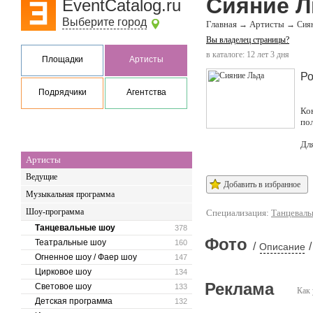
Сияние Л
EventCatalog.ru
Выберите город
Главная
Артисты
→
→
Сия
Вы владелец страницы?
в каталоге: 12 лет 3 дня
Площадки
Артисты
Ро
Подрядчики
Агентства
Ко
по
Дл
Артисты
Ведущие
Добавить в избранное
Музыкальная программа
Шоу-программа
Специализация:
Танцеваль
Танцевальные шоу
378
Фото
Театральные шоу
160
/
/
Описание
Огненное шоу / Фаер шоу
147
Цирковое шоу
134
Реклама
Световое шоу
133
Как 
Детская программа
132