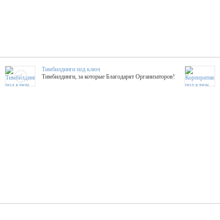
Тимбилдинги под ключ
Тимбилдинги, за которые Благодарят Организаторов!
Жажда Творчества
ТОПовые мастер-классы на мероприятие! Гибкие цены!
ShowTex - Декор и Ди
Мас
ShowTex - производитель огнестойких декораций
ТОП
Группа «Москвичка»
3D 
Настроение, стиль, настоящий драйв в Ваш день!
Кажд
ПК Киловатт Уфа
Вячеслав Вер