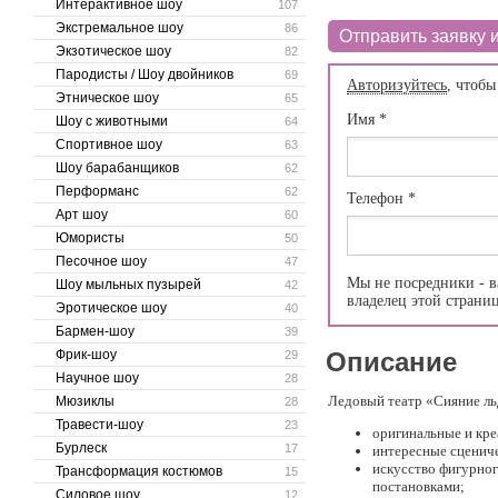
Интерактивное шоу
107
Экстремальное шоу
86
Отправить заявку и
Экзотическое шоу
82
Пародисты / Шоу двойников
69
Авторизуйтесь
, чтобы
Этническое шоу
65
Имя
*
Шоу с животными
64
Спортивное шоу
63
Шоу барабанщиков
62
Перформанс
62
Телефон
*
Арт шоу
60
Юмористы
50
Песочное шоу
47
Мы не посредники - в
Шоу мыльных пузырей
42
владелец этой страни
Эротическое шоу
40
Бармен-шоу
39
Фрик-шоу
Описание
29
Научное шоу
28
Ледовый театр «Сияние льд
Мюзиклы
28
Травести-шоу
23
оригинальные и кре
Бурлеск
17
интересные сценич
искусство фигурног
Трансформация костюмов
15
постановками;
Силовое шоу
12