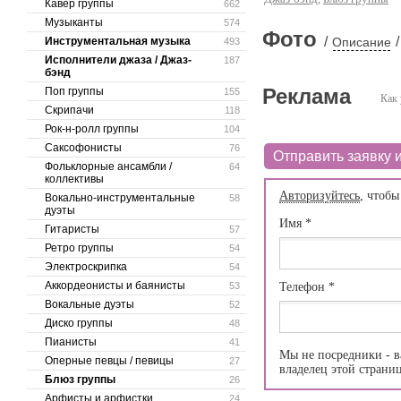
Кавер группы
662
Музыканты
574
Фото
/
/
Инструментальная музыка
Описание
493
Исполнители джаза / Джаз-
187
бэнд
Реклама
Поп группы
155
Как 
Скрипачи
118
Рок-н-ролл группы
104
Саксофонисты
76
Отправить заявку и
Фольклорные ансамбли /
64
коллективы
Авторизуйтесь
, чтобы
Вокально-инструментальные
58
дуэты
Имя
*
Гитаристы
57
Ретро группы
54
Электроскрипка
54
Аккордеонисты и баянисты
53
Телефон
*
Вокальные дуэты
52
Диско группы
48
Пианисты
41
Мы не посредники - в
Оперные певцы / певицы
27
владелец этой страни
Блюз группы
26
Арфисты и арфистки
24