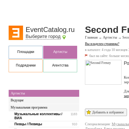
Second F
EventCatalog.ru
Выберите город
Главная
Артисты
→
→
Seco
Вы владелец страницы?
в каталоге: 4 года 10 месяцев 
Площадки
Артисты
был на сайте:
больше месяц
Ро
Подрядчики
Агентства
Ко
за
Дл
Артисты
за
Ведущие
Музыкальная программа
Добавить в избранное
Музыкальные коллективы /
1183
ВИА
Специализация:
Музыкальн
Певцы / Певицы
910
Джаз-бэнд
,
Блюз группы