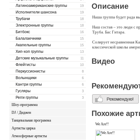
Описание
Латиноамериканские группы
19
Исполнители шансона
19
Наша группа будет рада в
Трубачи
18
Электронные группы
18
Наш состав – это люди с 
Битбокс
Труба. Бас Гитара.
16
Балалаечники
15
Солирует несравненная Ка
Акапельные группы
15
классической школы амери
Хип-хоп группы
13
Детские музыкальные группы
11
Видео
Флейтисты
10
Перкуссионисты
8
Волынщики
6
Рекомендую
Кантри группы
6
Гусляры
3
Регги группы
3
Шоу-программа
Похожие арт
DJ / Диджеи
Танцевальная программа
We Are!!
Артисты цирка
Атмосферные артисты