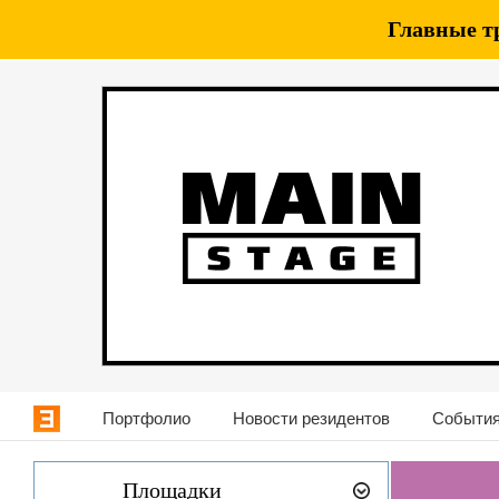
Главные т
Портфолио
Новости резидентов
События
Площадки