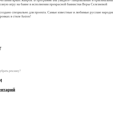
четании ярких жанров. В программе Вы увидите- танцевальные и оригинальны
озную игру на баяне в исполнении прекрасной баянистки Веры Селезневой
оздано специально для проекта. Самые известные и любимые русские народны
овках в стиле fusion!
умительная музыка и яркие идеи сплетаются на сцене единым действием, созд
асоту!
положительными эмоциями вместе с артистами «Русского кабаре»!
т
 на русскую эстетику
убрать рекламу?
и
ентарий