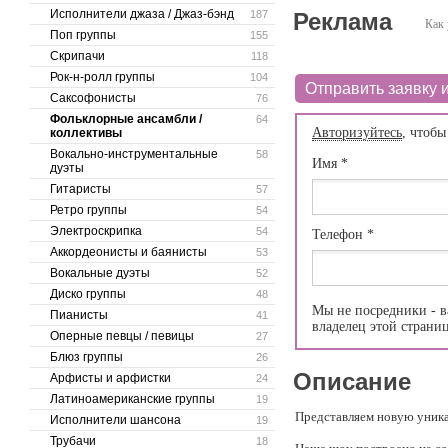
Исполнители джаза / Джаз-бэнд
187
Реклама
Как 
Поп группы
155
Скрипачи
118
Рок-н-ролл группы
104
Отправить заявку и
Саксофонисты
76
Фольклорные ансамбли /
64
Авторизуйтесь
, чтобы
коллективы
Вокально-инструментальные
58
Имя
*
дуэты
Гитаристы
57
Ретро группы
54
Электроскрипка
54
Телефон
*
Аккордеонисты и баянисты
53
Вокальные дуэты
52
Диско группы
48
Мы не посредники - в
Пианисты
41
владелец этой страни
Оперные певцы / певицы
27
Блюз группы
26
Описание
Арфисты и арфистки
24
Латиноамериканские группы
19
Представляем новую уник
Исполнители шансона
19
Трубачи
18