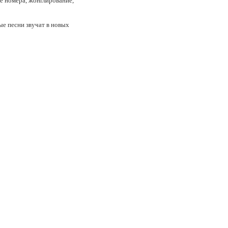
е номера, жонглирование,
е песни звучат в новых
анным с одной целью -