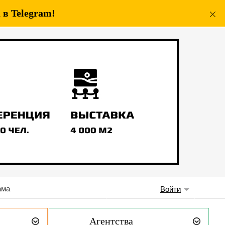
в Telegram!
ама
Войти
Агентства