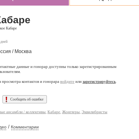
Кабаре
кое Кабаре
 дней
ссия / Москва
нтактные данные и гонорар доступны только зарегистрированным
льзователям.
я просмотра контактов и гонорара
войдите
или
зарегистрируйтесь
.
Сообщить об ошибке
ые ансамбли / коллективы
,
Кабаре
,
Жонглеры
,
Эквилибристы
/
део
Комментарии