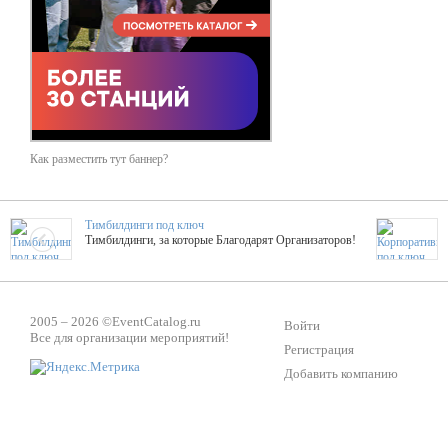
Как разместить тут баннер?
Тимбилдинги под ключ
Тимбилдинги, за которые Благодарят Организаторов!
Жажда Творчества
ТОПовые мастер-классы на мероприятие! Гибкие цены!
2005 – 2026 ©
EventCatalog.ru
Войти
Все для организации мероприятий!
Регистрация
Добавить компанию
ShowTex - Декор и Ди
Мас
ShowTex - производитель огнестойких декораций
ТОП