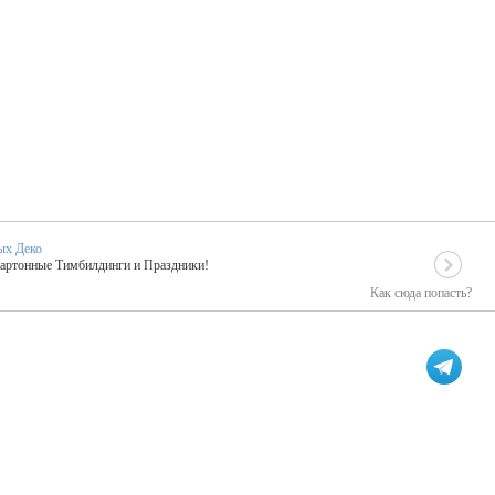
ых Деко
Картонные Тимбилдинги и Праздники!
Как сюда попасть?
EIDOSKOP
льное событие вашего праздника!
ых зарубежных артистах