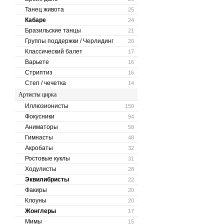
Танец живота
25
Кабаре
24
Бразильские танцы
21
Группы поддержки / Черлидинг
20
Классический балет
17
Варьете
16
Стриптиз
16
Степ / чечетка
14
Артисты цирка
Иллюзионисты
150
Фокусники
94
Аниматоры
58
Гимнасты
48
Акробаты
32
Ростовые куклы
31
Ходулисты
28
Эквилибристы
22
Факиры
20
Клоуны
20
Жонглеры
17
Мимы
15