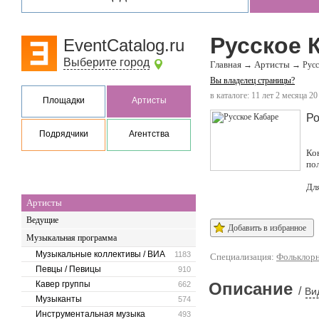
Русское 
EventCatalog.ru
Выберите город
Главная
Артисты
→
→
Русс
Вы владелец страницы?
в каталоге: 11 лет 2 месяца 20
Площадки
Артисты
Ро
Подрядчики
Агентства
Ко
по
Дл
Артисты
Ведущие
Добавить в избранное
Музыкальная программа
Музыкальные коллективы / ВИА
1183
Специализация:
Фольклорн
Певцы / Певицы
910
Кавер группы
Описание
662
/
Ви
Музыканты
574
Инструментальная музыка
493