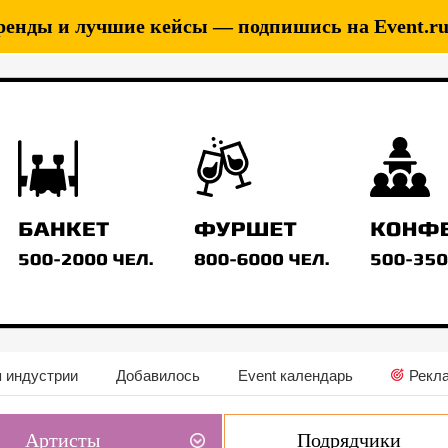
ренды и лучшие кейсы — подпишись на Event.ru 
 индустрии
Добавилось
Event календарь
Рекл
Артисты
Подрядчики