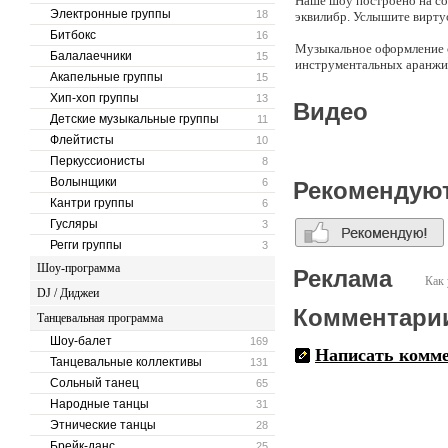
Наше шоу построено на со
Электронные группы
18
эквилибр. Услышите вирту
Битбокс
16
Музыкальное оформление с
Балалаечники
15
инструментальных аранжир
Акапельные группы
15
Хип-хоп группы
13
Видео
Великолепные костюмы, из
Детские музыкальные группы
11
подарить Вам радость и кр
Флейтисты
10
Улыбнитесь и зарядитесь 
Перкуссионисты
8
Волынщики
6
Рекомендую
Русское Кабаре-это взгляд
Кантри группы
6
Гусляры
3
Регги группы
3
Шоу-программа
Реклама
Как 
DJ / Диджеи
Комментари
Танцевальная программа
Шоу-балет
169
Написать комм
Танцевальные коллективы
131
Сольный танец
65
Народные танцы
31
Этнические танцы
28
Брейк-данс
25