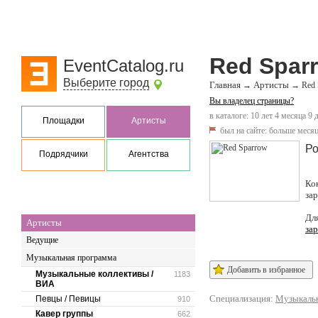
Red Spar
EventCatalog.ru
Выберите город
Главная
Артисты
→
→
Red 
Вы владелец страницы?
в каталоге: 10 лет 4 месяца 9 
Площадки
Артисты
был на сайте:
больше месяц
Ро
Подрядчики
Агентства
Ко
за
Дл
Артисты
за
Ведущие
Музыкальная программа
Добавить в избранное
Музыкальные коллективы /
1183
ВИА
Специализация:
Музыкальн
Певцы / Певицы
910
Кавер группы
662