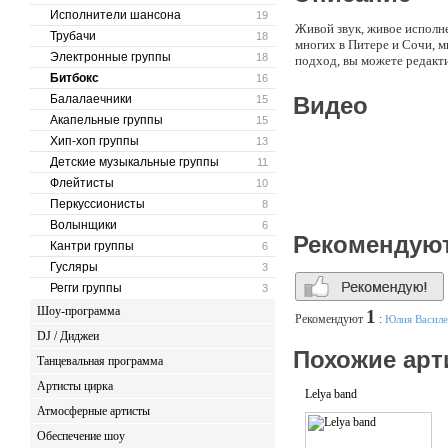
Исполнители шансона
19
Живой звук, живое исполн
Трубачи
18
многих в Питере и Сочи, 
Электронные группы
18
подход, вы можете редакти
Битбокс
16
Балалаечники
Видео
15
Акапельные группы
15
Хип-хоп группы
13
Детские музыкальные группы
11
Флейтисты
10
Перкуссионисты
8
Волынщики
6
Рекомендую
Кантри группы
6
Гусляры
3
Регги группы
3
Шоу-программа
1
Рекомендуют
:
Юлия Василе
DJ / Диджеи
Похожие арт
Танцевальная программа
Артисты цирка
Lelya band
Атмосферные артисты
Обеспечение шоу