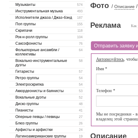
Фото
Музыканты
574
/
/
Описание
Инструментальная музыка
493
Исполнители джаза / Джаз-бэнд
187
Реклама
Поп группы
155
Как 
Скрипачи
118
Рок-н-ролл группы
104
Саксофонисты
76
Отправить заявку и
Фольклорные ансамбли /
64
коллективы
Авторизуйтесь
, чтобы
Вокально-инструментальные
58
дуэты
Имя
*
Гитаристы
57
Ретро группы
54
Электроскрипка
54
Телефон
*
Аккордеонисты и баянисты
53
Вокальные дуэты
52
Диско группы
48
Пианисты
41
Мы не посредники - в
Оперные певцы / певицы
27
владелец этой страни
Блюз группы
26
Арфисты и арфистки
24
Описание
Латиноамериканские группы
19