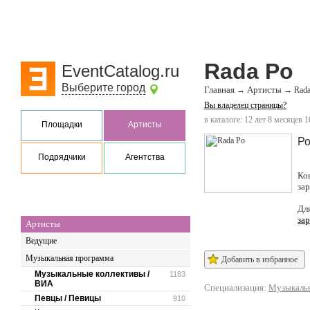
Rada Po
EventCatalog.ru
Выберите город
Главная
Артисты
→
→
Rada
Вы владелец страницы?
в каталоге: 12 лет 8 месяцев 1
Площадки
Артисты
Ро
Подрядчики
Агентства
Ко
за
Дл
за
Артисты
Ведущие
Музыкальная программа
Добавить в избранное
Музыкальные коллективы /
1183
ВИА
Специализация:
Музыкальн
Певцы / Певицы
910