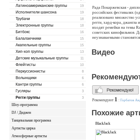
Латиноамериканские группы
19
Рада Покаржевская - дипл
Исполнители шансона
российских фестивалях (од
19
реализовано множество усп
Трубачи
18
регги, хард-кора, джангла
Электронные группы
18
входят ремейки на темы Ram
Битбокс
16
советских кинофильмов. Дл
неузнаваемыми становятся
Балалаечники
15
сцены. Рада использует в п
Акапельные группы
15
пожалуй, никого из носите
Видео
Хип-хоп группы
13
джазовых фестивалях нере
необычного джаза на постс
Детские музыкальные группы
11
Любопытно ставить эту му
Флейтисты
10
их. А заодно записать в р
Перкуссионисты
8
концертах Рады вы никогда
Рекомендую
высокой техники исполнени
Волынщики
6
Кантри группы
6
Гусляры
3
Регги группы
3
1
Рекомендуют
:
Горбатов Ан
Шоу-программа
Похожие арт
DJ / Диджеи
Танцевальная программа
BlackJack
Артисты цирка
Атмосферные артисты