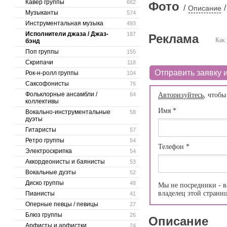
Кавер группы
662
Фото
/
/
Описание
Музыканты
574
Инструментальная музыка
493
Исполнители джаза / Джаз-
187
Реклама
Как 
бэнд
Поп группы
155
Скрипачи
118
Отправить заявку и
Рок-н-ролл группы
104
Саксофонисты
76
Фольклорные ансамбли /
64
Авторизуйтесь
, чтобы
коллективы
Имя
*
Вокально-инструментальные
58
дуэты
Гитаристы
57
Ретро группы
54
Телефон
*
Электроскрипка
54
Аккордеонисты и баянисты
53
Вокальные дуэты
52
Диско группы
48
Мы не посредники - в
владелец этой страни
Пианисты
41
Оперные певцы / певицы
27
Блюз группы
26
Описание
Арфисты и арфистки
24