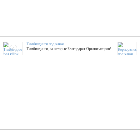
Тимбилдинги под ключ
Тимбилдинги, за которые Благодарят Организаторов!
Жажда Творчества
ТОПовые мастер-классы на мероприятие! Гибкие цены!
ShowTex - Декор и Ди
Мас
ShowTex - производитель огнестойких декораций
ТОП
Группа «Москвичка»
3D 
Настроение, стиль, настоящий драйв в Ваш день!
Кажд
ПК Киловатт Уфа
Вячеслав Вер