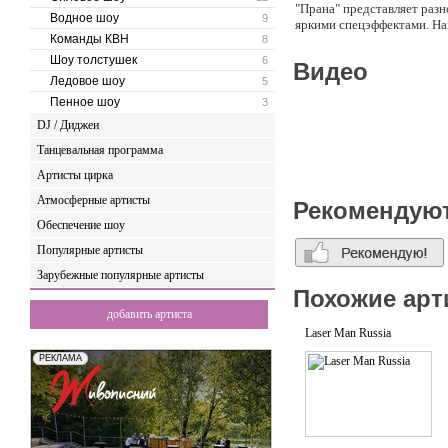
"Прана" представляет раз
Водное шоу
9
яркими спецэффектами. На
Команды КВН
8
на ночной вечеринке. Безо
Шоу толстушек
6
Видео
Ледовое шоу
5
Пенное шоу
3
DJ / Диджеи
Танцевальная программа
Артисты цирка
Атмосферные артисты
Рекомендую
Обеспечение шоу
Популярные артисты
Зарубежные популярные артисты
Похожие арт
добавить артиста
Laser Man Russia