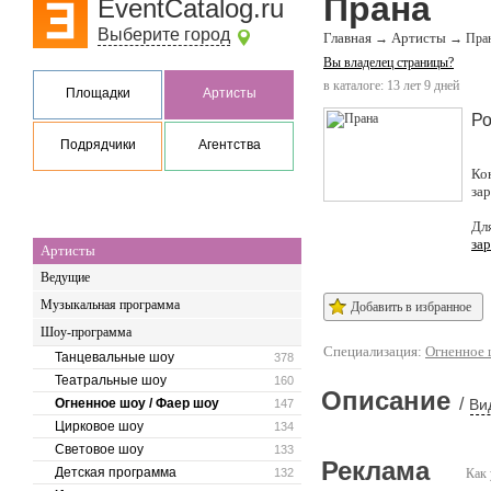
Прана
EventCatalog.ru
Выберите город
Главная
Артисты
→
→
Пра
Вы владелец страницы?
в каталоге: 13 лет 9 дней
Площадки
Артисты
Ро
Подрядчики
Агентства
Ко
за
Дл
за
Артисты
Ведущие
Музыкальная программа
Добавить в избранное
Шоу-программа
Специализация:
Огненное 
Танцевальные шоу
378
Театральные шоу
160
Описание
/
Огненное шоу / Фаер шоу
Ви
147
Цирковое шоу
134
Световое шоу
133
Реклама
Детская программа
132
Как 