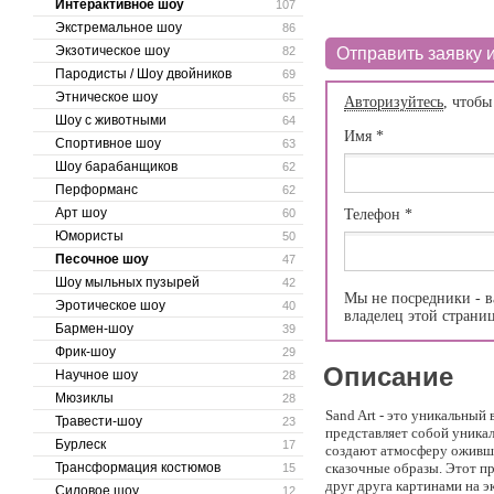
Интерактивное шоу
107
Экстремальное шоу
86
Экзотическое шоу
82
Отправить заявку и
Пародисты / Шоу двойников
69
Этническое шоу
65
Авторизуйтесь
, чтобы
Шоу с животными
64
Имя
*
Спортивное шоу
63
Шоу барабанщиков
62
Перформанс
62
Арт шоу
60
Телефон
*
Юмористы
50
Песочное шоу
47
Шоу мыльных пузырей
42
Мы не посредники - в
Эротическое шоу
40
владелец этой страни
Бармен-шоу
39
Фрик-шоу
29
Описание
Научное шоу
28
Мюзиклы
28
Sand Art - это уникальный
Травести-шоу
23
представляет собой уникал
Бурлеск
17
создают атмосферу оживше
Трансформация костюмов
сказочные образы. Этот п
15
друг друга картинами на 
Силовое шоу
12