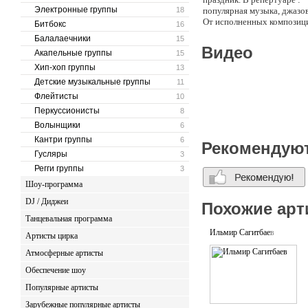
Электронные группы
18
популярная музыка, джазов
От исполненных композици
Битбокс
16
Балалаечники
15
Видео
Акапельные группы
15
Хип-хоп группы
13
Детские музыкальные группы
11
Флейтисты
10
Перкуссионисты
8
Волынщики
6
Кантри группы
6
Рекомендую
Гусляры
3
Регги группы
3
Шоу-программа
DJ / Диджеи
Похожие арт
Танцевальная программа
Ильмир Сагитбаев
Артисты цирка
Атмосферные артисты
Обеспечение шоу
Популярные артисты
Зарубежные популярные артисты