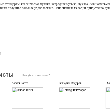
ые стандарты, классическая музыка, эстрадная музыка, музыка из кинофильмов
й вы получите большое удовольствие. Исполненные мелодии придутся по душ
т
исты
Как убрать этот блок?
Sandor Torres
Геннадий Федоров
Dia