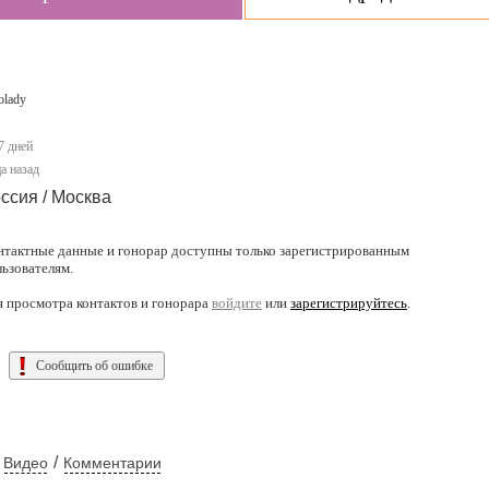
olady
7 дней
а назад
ссия / Москва
нтактные данные и гонорар доступны только зарегистрированным
льзователям.
я просмотра контактов и гонорара
войдите
или
зарегистрируйтесь
.
Сообщить об ошибке
/
Видео
Комментарии