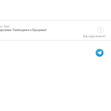
ых Деко
Картонные Тимбилдинги и Праздники!
Как сюда попасть?
EIDOSKOP
льное событие вашего праздника!
ых зарубежных артистах
ПК Киловатт Уфа
кие хиты от Паши Парфения!
Техническое обеспечение мероприятий