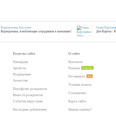
Корпоративы под ключ
Гении Картонн
Корпоративы, влюбляющие сотрудников в компанию!
Дон Картон - 
Выездные мастер-клас
Группа KAL
Более 420 мастер-классов на выезде на мероприятие!
Яркое музыка
Разделы сайта
О сайте
Площадки
Контакты
тер-классы
Букинг компания №1
Артисты
Реклама
Premium
 25 активностей! Смета за 15 минут!
Оперативная информация о люб
Подрядчики
Pro-аккаунт
Pro
Агентства
Условия оплаты
Mapping
Хотите весело?
Портфолио резидентов
ый второй заказ контента со скидкой в 15%
Темпераментные балканс
Соглашение
Новости резидентов
События индустрии
Карта сайта
-STREET™
Последние добавления
Нашли ошибку?
тический БАР от 50 000 р.
Event календарь