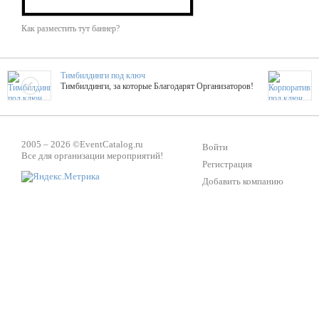
Как разместить тут баннер?
Тимбилдинги под ключ
Тимбилдинги, за которые Благодарят Организаторов!
Жажда Творчества
ТОПовые мастер-классы на мероприятие! Гибкие цены!
2005 – 2026 ©
EventCatalog.ru
Войти
Все для организации мероприятий!
Регистрация
Добавить компанию
ShowTex - Декор и Ди
Мас
ShowTex - производитель огнестойких декораций
ТОП
Группа «Москвичка»
3D 
Настроение, стиль, настоящий драйв в Ваш день!
Кажд
Вячеслав Верещака
BAR
Ведущий - за деньги! Яркие эмоции - в подарок!
Тема