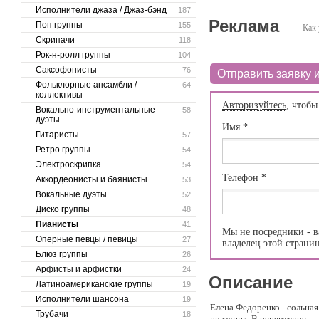
Исполнители джаза / Джаз-бэнд
187
Реклама
Поп группы
155
Как 
Скрипачи
118
Рок-н-ролл группы
104
Саксофонисты
76
Отправить заявку и
Фольклорные ансамбли /
64
коллективы
Авторизуйтесь
, чтобы
Вокально-инструментальные
58
дуэты
Имя
*
Гитаристы
57
Ретро группы
54
Электроскрипка
54
Телефон
*
Аккордеонисты и баянисты
53
Вокальные дуэты
52
Диско группы
48
Пианисты
41
Мы не посредники - в
Оперные певцы / певицы
27
владелец этой страни
Блюз группы
26
Арфисты и арфистки
24
Описание
Латиноамериканские группы
19
Исполнители шансона
19
Елена Федоренко - сольная
Трубачи
18
праздник. В репертуаре :