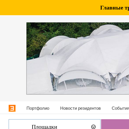
Главные т
Портфолио
Новости резидентов
События
Площадки