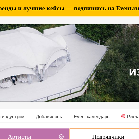
ренды и лучшие кейсы — подпишись на Event.ru 
 индустрии
Добавилось
Event календарь
Рекл
Артисты
Подрядчики