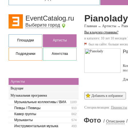
Pianolady
EventCatalog.ru
Выберите город
Главная
Артисты
→
→
Pian
Вы владелец страницы?
в каталоге: 10 лет 10 месяцев 
Площадки
Артисты
был на сайте:
больше месяц
Ро
Подрядчики
Агентства
Ко
по
Дл
Артисты
Ведущие
Музыкальная программа
Добавить в избранное
Музыкальные коллективы / ВИА
1183
Специализация:
Пианисты
Певцы / Певицы
910
Кавер группы
662
Фото
Музыканты
574
/
/
Описание
Инструментальная музыка
493