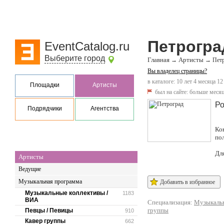
Петрогра
EventCatalog.ru
Выберите город
Главная
Артисты
→
→
Пет
Вы владелец страницы?
в каталоге: 10 лет 4 месяца 12
Площадки
Артисты
был на сайте:
больше месяц
Ро
Подрядчики
Агентства
Ко
по
Дл
Артисты
Ведущие
Музыкальная программа
Добавить в избранное
Музыкальные коллективы /
1183
ВИА
Специализация:
Музыкальн
группы
Певцы / Певицы
910
Кавер группы
662