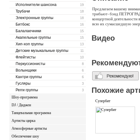
Исполнители шансона
19
Предлагаем вашему вним
Трубачи
18
трибьют- бэнд ПЕТРОГРАД
Электронные группы
18
концертной деятельности 
всю их сумасшедшую энерг
Битбокс
16
Балалаечники
15
Видео
Акапельные группы
15
Хип-хоп группы
13
Детские музыкальные группы
11
Флейтисты
10
Рекомендую
Перкуссионисты
8
Волынщики
6
Кантри группы
6
Гусляры
3
Похожие арт
Регги группы
3
Шоу-программа
Супербит
DJ / Диджеи
Танцевальная программа
Артисты цирка
Атмосферные артисты
Обеспечение шоу