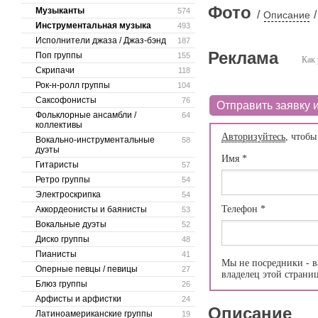
Фото
Музыканты
574
/
/
Описание
Инструментальная музыка
493
Исполнители джаза / Джаз-бэнд
187
Реклама
Поп группы
155
Как 
Скрипачи
118
Рок-н-ролл группы
104
Саксофонисты
76
Отправить заявку и
Фольклорные ансамбли /
64
коллективы
Авторизуйтесь
, чтобы
Вокально-инструментальные
58
дуэты
Имя
*
Гитаристы
57
Ретро группы
54
Электроскрипка
54
Телефон
*
Аккордеонисты и баянисты
53
Вокальные дуэты
52
Диско группы
48
Пианисты
41
Мы не посредники - в
Оперные певцы / певицы
27
владелец этой страни
Блюз группы
26
Арфисты и арфистки
24
Описание
Латиноамериканские группы
19