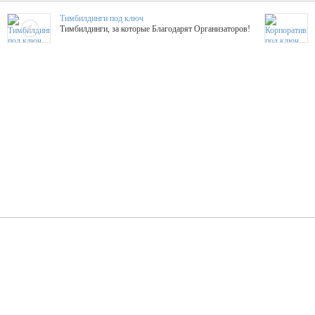
Тимбилдинги под ключ
Тимбилдинги, за которые Благодарят Организаторов!
Жажда Творчества
ТОПовые мастер-классы на мероприятие! Гибкие цены!
ShowTex - Декор и Ди
Мас
ShowTex - производитель огнестойких декораций
ТОП
Группа «Москвичка»
3D 
Настроение, стиль, настоящий драйв в Ваш день!
Кажд
ПК Киловатт Уфа
Вячеслав Вер
Техническое обеспечение мероприятий
Ведущий - за 