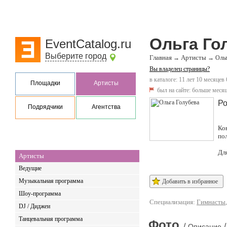
Ольга Го
EventCatalog.ru
Выберите город
Главная
Артисты
→
→
Ольг
Вы владелец страницы?
в каталоге: 11 лет 10 месяцев 
Площадки
Артисты
был на сайте:
больше месяц
Ро
Подрядчики
Агентства
Ко
по
Дл
Артисты
Ведущие
Музыкальная программа
Добавить в избранное
Шоу-программа
Специализация:
Гимнасты
DJ / Диджеи
Танцевальная программа
Фото
/
/
Описание