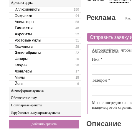
Артисты цирка
Иллюзионисты
150
Фокусники
Реклама
94
Как 
Аниматоры
58
Гимнасты
48
Акробаты
32
Отправить заявку и
Ростовые куклы
31
Ходулисты
28
Авторизуйтесь
, чтобы
Эквилибристы
22
Факиры
20
Имя
*
Клоуны
20
Жонглеры
17
Мимы
15
Телефон
*
Йоги
6
Атмосферные артисты
Обеспечение шоу
Мы не посредники - в
Популярные артисты
владелец этой страни
Зарубежные популярные артисты
Описание
добавить артиста