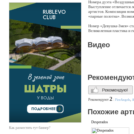
Номера дуэта «Воздушные 
Выступление отличается л
артистов. Композиция ном
«парные полотна». Возмож
Номер «Девушка-Змея» ста
Великолепная пластика и г
вечера.Номер основан на г
постановка номера, костюм
Видео
атмосферу тайны, чувстве
своего тела, грацию, легко
Рекомендую
2
Рекомендуют
:
FireAngels
,
А
Похожие арт
Desperados
Как разместить тут баннер?