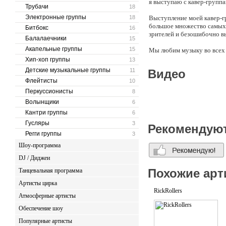
я выступаю с кавер-групп
Трубачи
18
Электронные группы
18
Выступление моей кавер-г
большое множество самых 
Битбокс
16
зрителей и безошибочно в
Балалаечники
15
Акапельные группы
15
Мы любим музыку во всех 
лучшие отечественные и з
Хип-хоп группы
13
застенчивые! Причина прос
Детские музыкальные группы
11
Видео
заказываете одного исполни
Флейтисты
10
репертуар ярчайших звезд 
Перкуссионисты
8
Мы не работаем под фоног
Волынщики
6
вместе поём любимые песни
Кантри группы
6
праздничный внешний вид. 
Гусляры
3
Рекомендую
У нас за спиной богатый о
Регги группы
3
посотрудничасть с такими
Шоу-программа
Фм и многими другими. Мы
как Ёлка, Валерий Меладзе
DJ / Диджеи
Похожие арт
Танцевальная программа
Артисты цирка
RickRollers
Атмосферные артисты
Обеспечение шоу
Популярные артисты