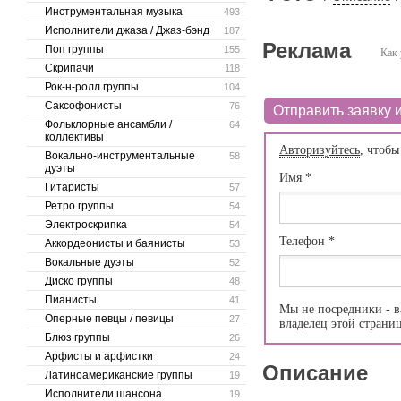
Инструментальная музыка
493
Исполнители джаза / Джаз-бэнд
187
Реклама
Поп группы
155
Как 
Скрипачи
118
Рок-н-ролл группы
104
Саксофонисты
76
Отправить заявку и
Фольклорные ансамбли /
64
коллективы
Авторизуйтесь
, чтобы
Вокально-инструментальные
58
дуэты
Имя
*
Гитаристы
57
Ретро группы
54
Электроскрипка
54
Телефон
*
Аккордеонисты и баянисты
53
Вокальные дуэты
52
Диско группы
48
Пианисты
41
Мы не посредники - в
Оперные певцы / певицы
27
владелец этой страни
Блюз группы
26
Арфисты и арфистки
24
Описание
Латиноамериканские группы
19
Исполнители шансона
19