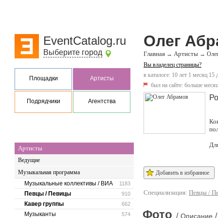
Олег Аб
EventCatalog.ru
Выберите город
Главная
Артисты
→
→
Оле
Вы владелец страницы?
в каталоге: 10 лет 1 месяц 15 
Площадки
Артисты
был на сайте:
больше месяц
Ро
Подрядчики
Агентства
Ко
по
Дл
Артисты
Ведущие
Музыкальная программа
Добавить в избранное
Музыкальные коллективы / ВИА
1183
Специализация:
Певцы / П
Певцы / Певицы
910
Кавер группы
662
Фото
Музыканты
574
/
/
Описание